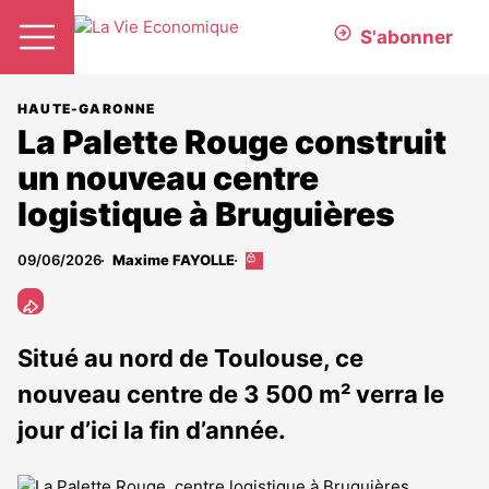
S'abonner
HAUTE-GARONNE
La Palette Rouge construit
un nouveau centre
logistique à Bruguières
09/06/2026
Maxime FAYOLLE
Cet
article
est
réservé
aux
Situé au nord de Toulouse, ce
abonnés
nouveau centre de 3 500 m² verra le
jour d’ici la fin d’année.