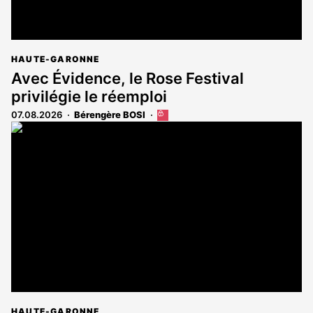
HAUTE-GARONNE
Avec Évidence, le Rose Festival
privilégie le réemploi
07.08.2026
Bérengère BOSI
Cet
article
est
réservé
aux
abonnés
HAUTE-GARONNE