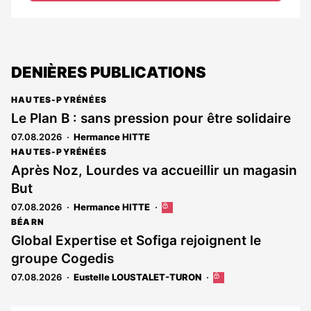
DENIÈRES PUBLICATIONS
HAUTES-PYRÉNÉES
Le Plan B : sans pression pour être solidaire
07.08.2026
Hermance HITTE
HAUTES-PYRÉNÉES
Après Noz, Lourdes va accueillir un magasin
But
07.08.2026
Hermance HITTE
Cet
article
BÉARN
est
Global Expertise et Sofiga rejoignent le
réservé
groupe Cogedis
aux
abonnés
07.08.2026
Eustelle LOUSTALET-TURON
Cet
article
est