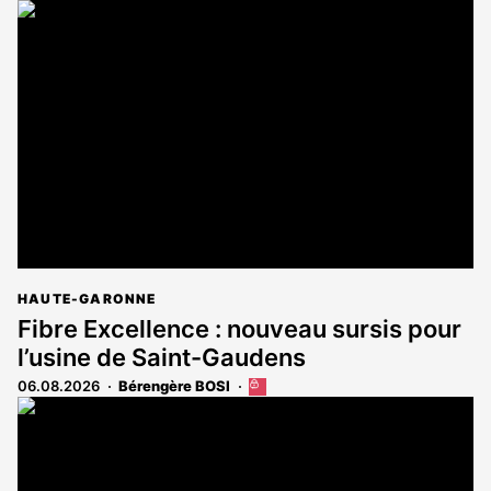
article
est
réservé
aux
abonnés
HAUTE-GARONNE
Fibre Excellence : nouveau sursis pour
l’usine de Saint-Gaudens
06.08.2026
Bérengère BOSI
Cet
article
est
réservé
aux