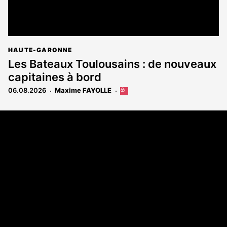
HAUTE-GARONNE
Les Bateaux Toulousains : de nouveaux
capitaines à bord
06.08.2026
Maxime FAYOLLE
Cet
article
est
Coordonnées
réservé
aux
108 rue Fondaudège - CS71900
abonnés
33081 Bordeaux Cedex
Tél. 05 56 81 17 32
A propos