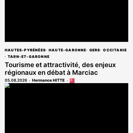
HAUTES-PYRÉNÉES
HAUTE-GARONNE
GERS
OCCITANIE
TARN-ET-GARONNE
Tourisme et attractivité, des enjeux
régionaux en débat à Marciac
05.08.2026
Hermance HITTE
Cet
article
est
réservé
aux
abonnés