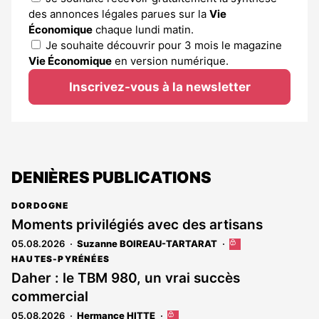
des annonces légales parues sur la
Vie
Économique
chaque lundi matin.
Je souhaite découvrir pour 3 mois le magazine
Vie Économique
en version numérique.
Inscrivez-vous à la newsletter
DENIÈRES PUBLICATIONS
DORDOGNE
Moments privilégiés avec des artisans
05.08.2026
Suzanne BOIREAU-TARTARAT
Cet
article
HAUTES-PYRÉNÉES
est
Daher : le TBM 980, un vrai succès
réservé
commercial
aux
abonnés
05.08.2026
Hermance HITTE
Cet