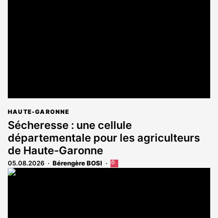
HAUTE-GARONNE
Sécheresse : une cellule
départementale pour les agriculteurs
de Haute-Garonne
05.08.2026
Bérengère BOSI
Cet
article
est
réservé
aux
abonnés