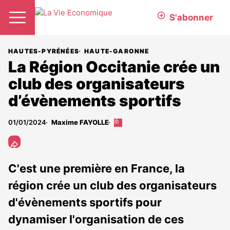
S'abonner
HAUTES-PYRÉNÉES
HAUTE-GARONNE
La Région Occitanie crée un
club des organisateurs
d’évènements sportifs
01/01/2024
Maxime FAYOLLE
Cet
article
est
réservé
aux
C'est une première en France, la
abonnés
région crée un club des organisateurs
d'évènements sportifs pour
dynamiser l'organisation de ces