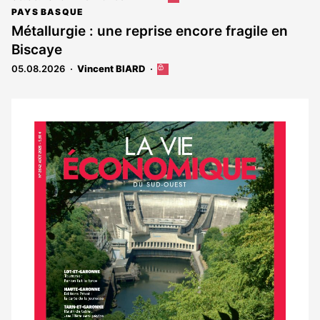
article
PAYS BASQUE
est
Métallurgie : une reprise encore fragile en
réservé
Biscaye
aux
abonnés
05.08.2026
Vincent BIARD
Cet
article
est
réservé
aux
Notre
abonnés
dernier
magazine