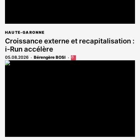
HAUTE-GARONNE
Croissance externe et recapitalisation :
i-Run accélère
05.08.2026
Bérengère BOSI
Cet
article
est
réservé
aux
abonnés