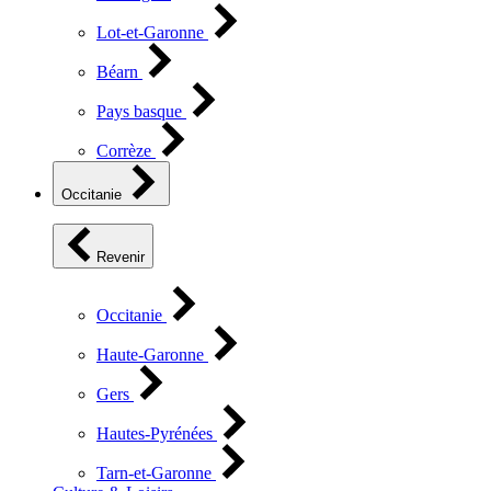
Lot-et-Garonne
Béarn
Pays basque
Corrèze
Occitanie
Revenir
Occitanie
Haute-Garonne
Gers
Hautes-Pyrénées
Tarn-et-Garonne