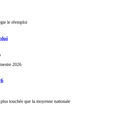
ploi
s
26