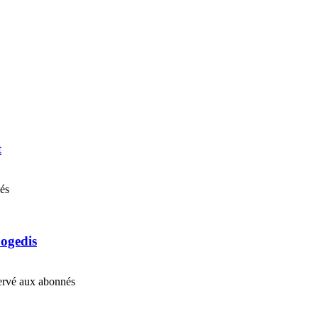
t
nés
Cogedis
éservé aux abonnés