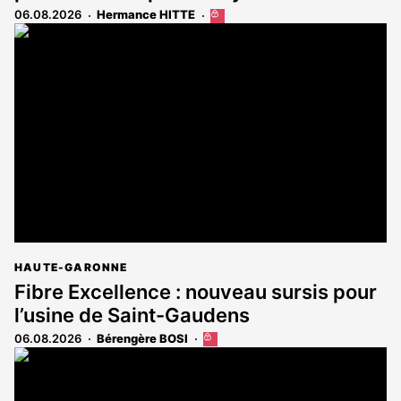
06.08.2026
Hermance HITTE
Cet
article
est
réservé
aux
abonnés
HAUTE-GARONNE
Fibre Excellence : nouveau sursis pour
l’usine de Saint-Gaudens
06.08.2026
Bérengère BOSI
Cet
article
est
réservé