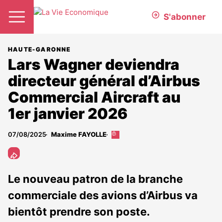
S'abonner
HAUTE-GARONNE
Lars Wagner deviendra
directeur général d’Airbus
Commercial Aircraft au
1er janvier 2026
07/08/2025
Maxime FAYOLLE
Cet
article
est
réservé
aux
Le nouveau patron de la branche
abonnés
commerciale des avions d’Airbus va
bientôt prendre son poste.