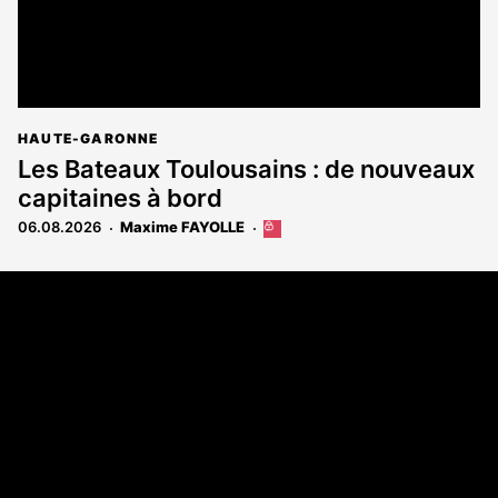
HAUTE-GARONNE
Les Bateaux Toulousains : de nouveaux
capitaines à bord
06.08.2026
Maxime FAYOLLE
Cet
article
est
Coordonnées
réservé
aux
108 rue Fondaudège - CS71900
abonnés
33081 Bordeaux Cedex
Tél. 05 56 81 17 32