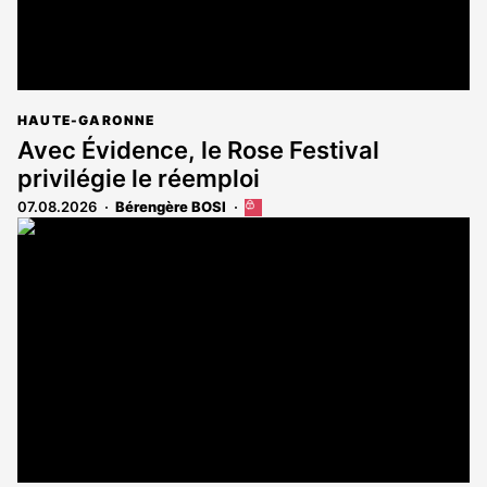
HAUTE-GARONNE
Avec Évidence, le Rose Festival
privilégie le réemploi
07.08.2026
Bérengère BOSI
Cet
article
est
réservé
aux
abonnés