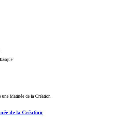
s
ée de la Création