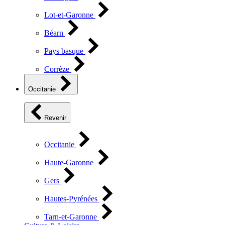
Lot-et-Garonne
Béarn
Pays basque
Corrèze
Occitanie
Revenir
Occitanie
Haute-Garonne
Gers
Hautes-Pyrénées
Tarn-et-Garonne