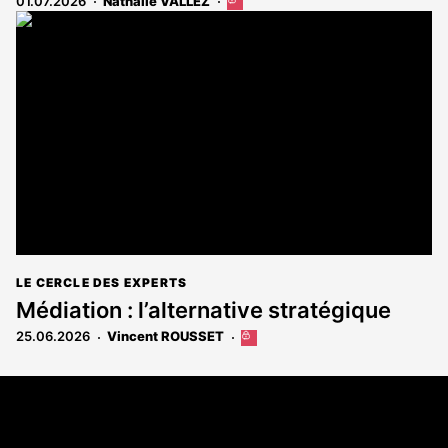
01.07.2026
Nathalie VALLEZ
Cet
article
est
réservé
aux
abonnés
LE CERCLE DES EXPERTS
Médiation : l’alternative stratégique
25.06.2026
Vincent ROUSSET
Cet
article
est
Coordonnées
réservé
aux
108 rue Fondaudège - CS71900
abonnés