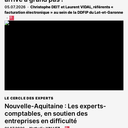
05.07.2026
Christophe DEIT et Laurent VIDAL, référents «
facturation électronique » au sein de la DDFIP du Lot-et-Garonne
Cet
article
est
réservé
aux
abonnés
LE CERCLE DES EXPERTS
Nouvelle-Aquitaine : Les experts-
comptables, en soutien des
entreprises en difficulté