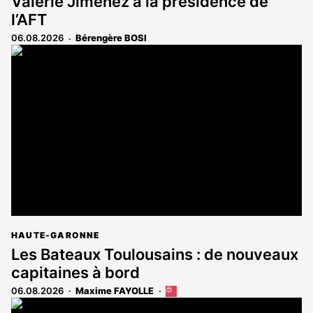
Valérie Jimenez à la présidence de
l’AFT
06.08.2026
Bérengère BOSI
HAUTE-GARONNE
Les Bateaux Toulousains : de nouveaux
capitaines à bord
06.08.2026
Maxime FAYOLLE
Cet
article