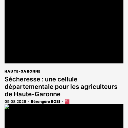
est
réservé
aux
abonnés
HAUTE-GARONNE
Sécheresse : une cellule
départementale pour les agriculteurs
de Haute-Garonne
05.08.2026
Bérengère BOSI
Cet
article
est
réservé
aux