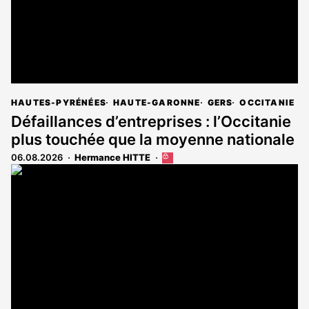
HAUTES-PYRÉNÉES
HAUTE-GARONNE
GERS
OCCITANIE
Défaillances d’entreprises : l’Occitanie
plus touchée que la moyenne nationale
06.08.2026
Hermance HITTE
Cet
article
est
réservé
aux
abonnés