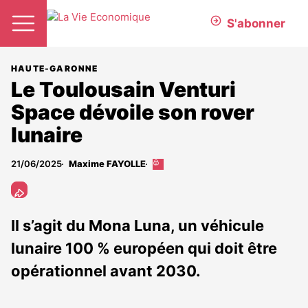
S'abonner
HAUTE-GARONNE
Le Toulousain Venturi
Space dévoile son rover
lunaire
21/06/2025
Maxime FAYOLLE
Cet
article
est
réservé
aux
Il s’agit du Mona Luna, un véhicule
abonnés
lunaire 100 % européen qui doit être
opérationnel avant 2030.