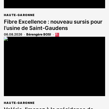
HAUTE-GARONNE
Fibre Excellence : nouveau sursis pour
l’usine de Saint-Gaudens
06.08.2026
Bérengère BOSI
Cet
article
est
réservé
aux
abonnés
HAUTE-GARONNE