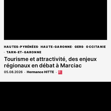
abonnés
HAUTES-PYRÉNÉES
HAUTE-GARONNE
GERS
OCCITANIE
TARN-ET-GARONNE
Tourisme et attractivité, des enjeux
régionaux en débat à Marciac
05.08.2026
Hermance HITTE
Cet
article
est
Coordonnées
réservé
aux
108 rue Fondaudège - CS71900
abonnés
33081 Bordeaux Cedex
Tél. 05 56 81 17 32