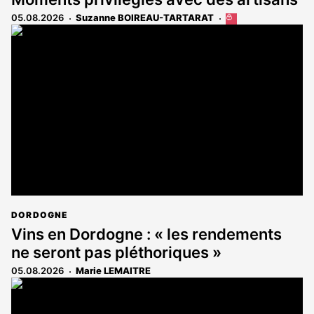
05.08.2026
Suzanne BOIREAU-TARTARAT
Cet
article
est
réservé
aux
abonnés
DORDOGNE
Vins en Dordogne : « les rendements
ne seront pas pléthoriques »
05.08.2026
Marie LEMAITRE