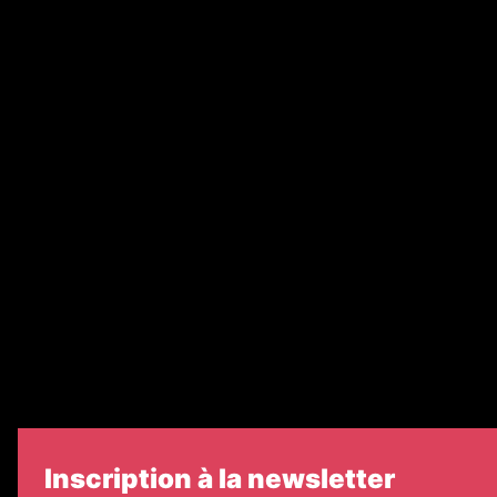
Annonces légales
Abonnement
Nos magazines
Ventes aux enchères & opportunités
Recrutement
Nos partenaires
Legal Medias
Échos Judiciaires Girondins
7 Jours
Informateur Judiciaire
Les Annonces Landaises
Inscription à la newsletter