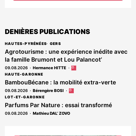
DENIÈRES PUBLICATIONS
HAUTES-PYRÉNÉES
GERS
Agrotourisme : une expérience inédite avec
la famille Brumont et Lou Palancot’
09.08.2026
Hermance HITTE
Cet
article
HAUTE-GARONNE
est
BambouBécane : la mobilité extra-verte
réservé
09.08.2026
Bérengère BOSI
Cet
aux
article
abonnés
LOT-ET-GARONNE
est
Parfums Par Nature : essai transformé
réservé
09.08.2026
Mathieu DAL’ ZOVO
aux
abonnés