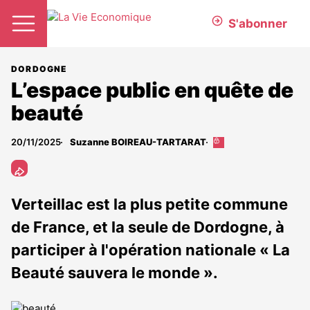
S'abonner
DORDOGNE
L’espace public en quête de
beauté
20/11/2025
Suzanne BOIREAU-TARTARAT
Cet
article
est
réservé
aux
Verteillac est la plus petite commune
abonnés
de France, et la seule de Dordogne, à
participer à l'opération nationale « La
Beauté sauvera le monde ».