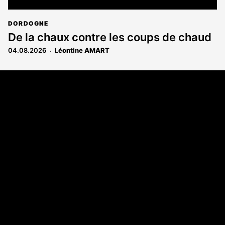
DORDOGNE
De la chaux contre les coups de chaud
04.08.2026
Léontine AMART
Coordonnées
108 rue Fondaudège - CS71900
33081 Bordeaux Cedex
Tél. 05 56 81 17 32
A propos
Qui sommes-nous
Contact