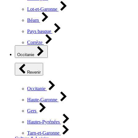
Lot-et-Garonne
Béarn
Pays basque
Corrèze
Occitanie
Revenir
Occitanie
Haute-Garonne
Gers
Hautes-Pyrénées
Tarn-et-Garonne