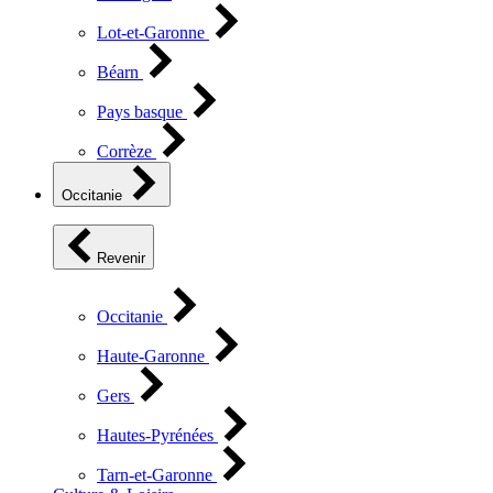
Lot-et-Garonne
Béarn
Pays basque
Corrèze
Occitanie
Revenir
Occitanie
Haute-Garonne
Gers
Hautes-Pyrénées
Tarn-et-Garonne