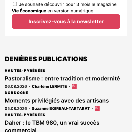
Je souhaite découvrir pour 3 mois le magazine
Vie Économique
en version numérique.
Inscrivez-vous à la newsletter
DENIÈRES PUBLICATIONS
HAUTES-PYRÉNÉES
Pastoralisme : entre tradition et modernité
06.08.2026
Charlène LERMITE
Cet
article
DORDOGNE
est
Moments privilégiés avec des artisans
réservé
05.08.2026
Suzanne BOIREAU-TARTARAT
Cet
aux
article
abonnés
HAUTES-PYRÉNÉES
est
Daher : le TBM 980, un vrai succès
réservé
commercial
aux