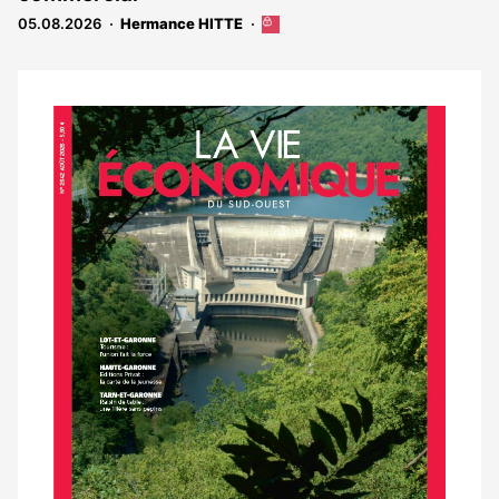
abonnés
05.08.2026
Hermance HITTE
Cet
article
est
réservé
aux
Notre
abonnés
dernier
magazine