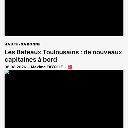
HAUTE-GARONNE
Les Bateaux Toulousains : de nouveaux
capitaines à bord
06.08.2026
Maxime FAYOLLE
Cet
article
est
réservé
aux
abonnés