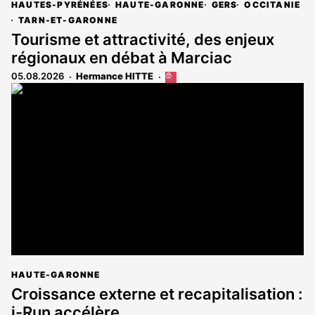
HAUTES-PYRÉNÉES
HAUTE-GARONNE
GERS
OCCITANIE
TARN-ET-GARONNE
Tourisme et attractivité, des enjeux
régionaux en débat à Marciac
05.08.2026
Hermance HITTE
Cet
article
est
réservé
aux
abonnés
HAUTE-GARONNE
Croissance externe et recapitalisation :
i-Run accélère