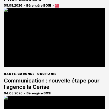
05.08.2026
Bérengère BOSI
Cet
article
est
réservé
aux
abonnés
HAUTE-GARONNE
OCCITANIE
Communication : nouvelle étape pour
l’agence la Cerise
04.08.2026
Bérengère BOSI