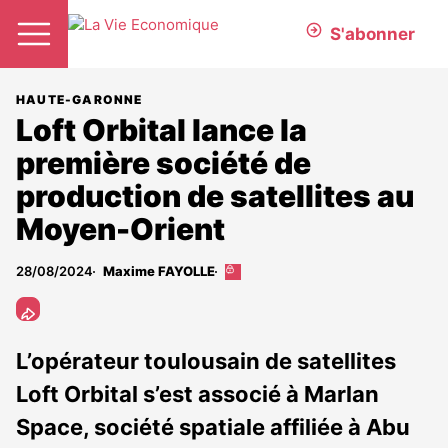
S'abonner
HAUTE-GARONNE
Loft Orbital lance la
première société de
production de satellites au
Moyen-Orient
28/08/2024
Maxime FAYOLLE
Cet
article
est
réservé
aux
L’opérateur toulousain de satellites
abonnés
Loft Orbital s’est associé à Marlan
Space, société spatiale affiliée à Abu