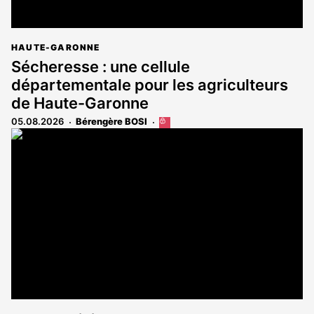
HAUTE-GARONNE
Sécheresse : une cellule
départementale pour les agriculteurs
de Haute-Garonne
05.08.2026
Bérengère BOSI
Cet
article
est
réservé
aux
abonnés