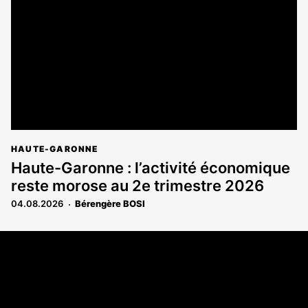
HAUTE-GARONNE
Haute-Garonne : l’activité économique
reste morose au 2e trimestre 2026
04.08.2026
Bérengère BOSI
Coordonnées
108 rue Fondaudège - CS71900
33081 Bordeaux Cedex
Tél. 05 56 81 17 32