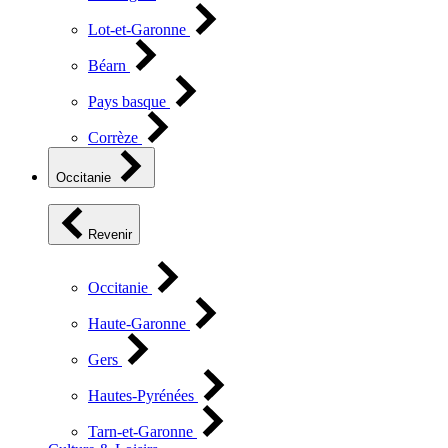
Lot-et-Garonne
Béarn
Pays basque
Corrèze
Occitanie
Revenir
Occitanie
Haute-Garonne
Gers
Hautes-Pyrénées
Tarn-et-Garonne