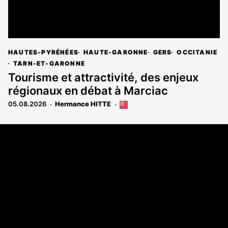
HAUTES-PYRÉNÉES
HAUTE-GARONNE
GERS
OCCITANIE
TARN-ET-GARONNE
Tourisme et attractivité, des enjeux
régionaux en débat à Marciac
05.08.2026
Hermance HITTE
Cet
article
est
Coordonnées
réservé
aux
108 rue Fondaudège - CS71900
abonnés
33081 Bordeaux Cedex
Tél. 05 56 81 17 32