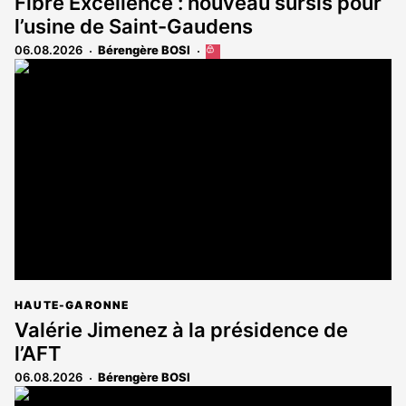
Fibre Excellence : nouveau sursis pour
l’usine de Saint-Gaudens
06.08.2026
Bérengère BOSI
Cet
article
est
réservé
aux
abonnés
HAUTE-GARONNE
Valérie Jimenez à la présidence de
l’AFT
06.08.2026
Bérengère BOSI