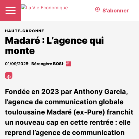
S'abonner
HAUTE-GARONNE
Madaré : L’agence qui
monte
01/09/2025
Bérengère BOSI
Cet
article
est
réservé
aux
Fondée en 2023 par Anthony Garcia,
abonnés
l’agence de communication globale
toulousaine Madaré (ex-Pure) franchit
un nouveau cap en cette rentrée : elle
reprend l’agence de communication