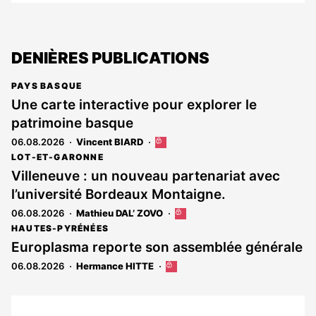
DENIÈRES PUBLICATIONS
PAYS BASQUE
Une carte interactive pour explorer le
patrimoine basque
06.08.2026
Vincent BIARD
Cet
article
LOT-ET-GARONNE
est
Villeneuve : un nouveau partenariat avec
réservé
l’université Bordeaux Montaigne.
aux
abonnés
06.08.2026
Mathieu DAL’ ZOVO
Cet
article
HAUTES-PYRÉNÉES
est
Europlasma reporte son assemblée générale
réservé
06.08.2026
Hermance HITTE
Cet
aux
article
abonnés
est
réservé