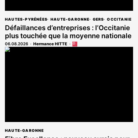
HAUTES-PYRÉNÉES
HAUTE-GARONNE
GERS
OCCITANIE
Défaillances d’entreprises : l’Occitanie
plus touchée que la moyenne nationale
06.08.2026
Hermance HITTE
Cet
article
est
réservé
aux
abonnés
HAUTE-GARONNE