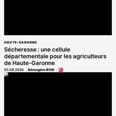
HAUTE-GARONNE
Sécheresse : une cellule
départementale pour les agriculteurs
de Haute-Garonne
05.08.2026
Bérengère BOSI
Cet
article
est
réservé
aux
abonnés