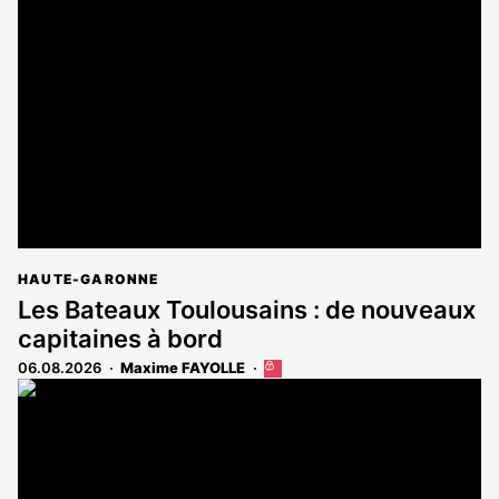
HAUTE-GARONNE
Les Bateaux Toulousains : de nouveaux
capitaines à bord
06.08.2026
Maxime FAYOLLE
Cet
article
est
réservé
aux
abonnés