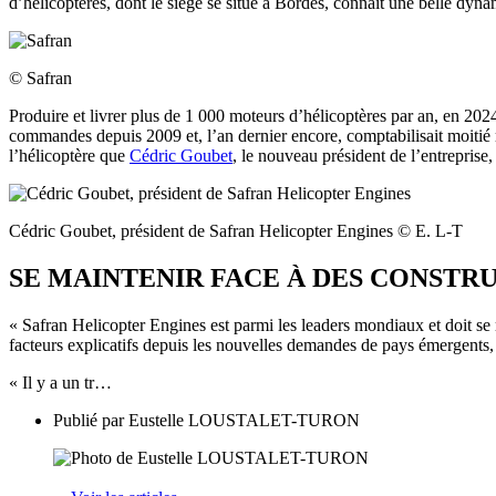
d’hélicoptères, dont le siège se situe à Bordes, connaît une belle d
© Safran
Produire et livrer plus de 1 000 moteurs d’hélicoptères par an, en 202
commandes depuis 2009 et, l’an dernier encore, comptabilisait moitié m
l’hélicoptère que
Cédric Goubet
, le nouveau président de l’entreprise
Cédric Goubet, président de Safran Helicopter Engines © E. L-T
SE MAINTENIR FACE À DES CONSTR
« Safran Helicopter Engines est parmi les leaders mondiaux et doit se m
facteurs explicatifs depuis les nouvelles demandes de pays émergents
« Il y a un tr…
Publié par
Eustelle LOUSTALET-TURON