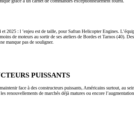
ynamique grâce à un carnet de commandes exceptionnellement fourni.
4 et 2025 : l ’enjeu est de taille, pour Safran Helicopter Engines. L’éq
oins de moteurs au sortir de ses ateliers de Bordes et Tarnos (40). Des
, ne manque pas de souligner.
UCTEURS PUISSANTS
aintenir face à des constructeurs puissants, Américains surtout, au sein
, les renouvellements de marchés déjà matures ou encore l’augmentatio