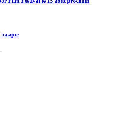
r Film Festival le 15 août prochain
e basque
s