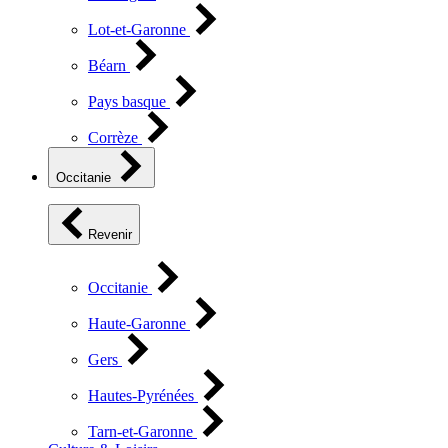
Lot-et-Garonne
Béarn
Pays basque
Corrèze
Occitanie
Revenir
Occitanie
Haute-Garonne
Gers
Hautes-Pyrénées
Tarn-et-Garonne