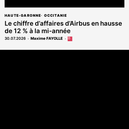
HAUTE-GARONNE
OCCITANIE
Le chiffre d’affaires d’Airbus en hausse
de 12 % à la mi-année
30.07.2026
Maxime FAYOLLE
Cet
article
est
Coordonnées
réservé
aux
108 rue Fondaudège - CS71900
abonnés
33081 Bordeaux Cedex
Tél. 05 56 81 17 32
A propos
Qui sommes-nous