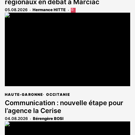
régionaux en débat à Marciac
05.08.2026
Hermance HITTE
Cet
article
est
réservé
aux
abonnés
HAUTE-GARONNE
OCCITANIE
Communication : nouvelle étape pour
l’agence la Cerise
04.08.2026
Bérengère BOSI