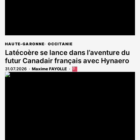
HAUTE-GARONNE
OCCITANIE
Latécoère se lance dans l’aventure du
futur Canadair français avec Hynaero
31.07.2026
Maxime FAYOLLE
Cet
article
est
réservé
aux
abonnés