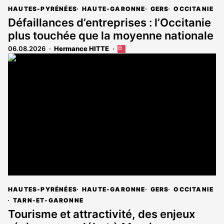
HAUTES-PYRÉNÉES
HAUTE-GARONNE
GERS
OCCITANIE
Défaillances d’entreprises : l’Occitanie
plus touchée que la moyenne nationale
06.08.2026
Hermance HITTE
Cet
article
est
réservé
aux
abonnés
HAUTES-PYRÉNÉES
HAUTE-GARONNE
GERS
OCCITANIE
TARN-ET-GARONNE
Tourisme et attractivité, des enjeux