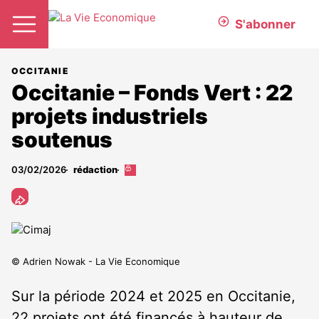
S'abonner
OCCITANIE
Occitanie – Fonds Vert : 22
projets industriels
soutenus
03/02/2026
rédaction
Cet
article
est
réservé
aux
abonnés
© Adrien Nowak - La Vie Economique
Sur la période 2024 et 2025 en Occitanie,
22 projets ont été financés à hauteur de