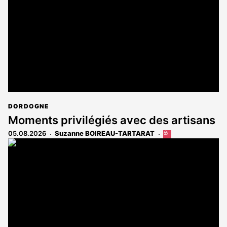
DORDOGNE
Moments privilégiés avec des artisans
05.08.2026
Suzanne BOIREAU-TARTARAT
Cet
article
est
réservé
aux
abonnés