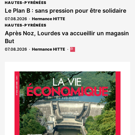
HAUTES-PYRÉNÉES
Le Plan B : sans pression pour être solidaire
07.08.2026
Hermance HITTE
HAUTES-PYRÉNÉES
Après Noz, Lourdes va accueillir un magasin
But
07.08.2026
Hermance HITTE
Cet
article
est
réservé
aux
Notre
abonnés
dernier
magazine