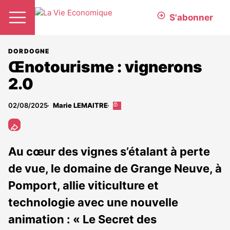
S'abonner
DORDOGNE
Œnotourisme : vignerons
2.0
02/08/2025
Marie LEMAITRE
Cet
article
est
réservé
aux
Au cœur des vignes s’étalant à perte
abonnés
de vue, le domaine de Grange Neuve, à
Pomport, allie viticulture et
technologie avec une nouvelle
animation : « Le Secret des