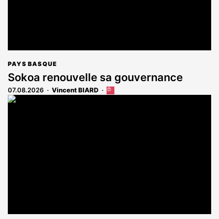
PAYS BASQUE
Sokoa renouvelle sa gouvernance
07.08.2026
Vincent BIARD
Cet
article
est
réservé
aux
abonnés