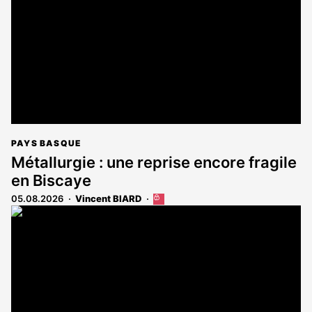
aux
abonnés
PAYS BASQUE
Métallurgie : une reprise encore fragile
en Biscaye
05.08.2026
Vincent BIARD
Cet
article
est
réservé
aux
abonnés