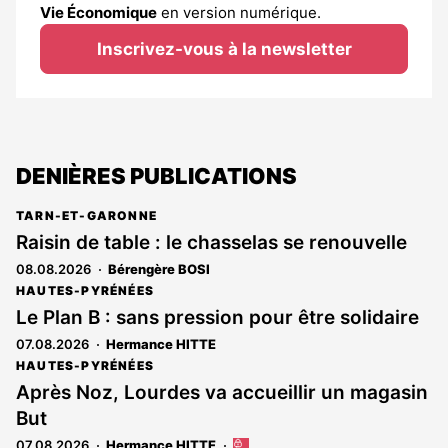
Vie Économique
en version numérique.
Inscrivez-vous à la newsletter
DENIÈRES PUBLICATIONS
TARN-ET-GARONNE
Raisin de table : le chasselas se renouvelle
08.08.2026
Bérengère BOSI
HAUTES-PYRÉNÉES
Le Plan B : sans pression pour être solidaire
07.08.2026
Hermance HITTE
HAUTES-PYRÉNÉES
Après Noz, Lourdes va accueillir un magasin
But
07.08.2026
Hermance HITTE
Cet