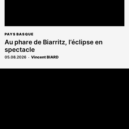
PAYS BASQUE
Au phare de Biarritz, l’éclipse en
spectacle
05.08.2026
Vincent BIARD
Coordonnées
108 rue Fondaudège - CS71900
33081 Bordeaux Cedex
Tél. 05 56 81 17 32