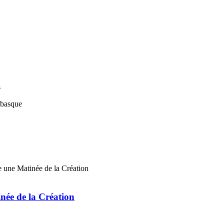
s
ée de la Création