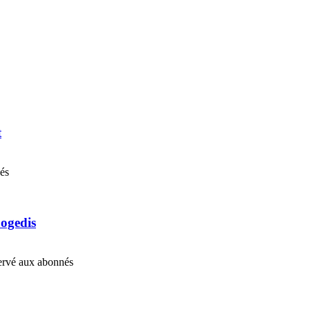
t
nés
Cogedis
éservé aux abonnés