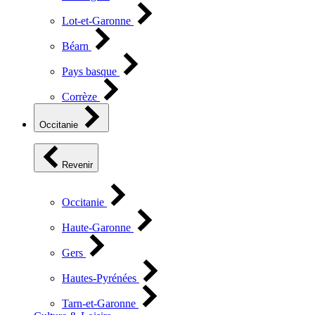
Lot-et-Garonne
Béarn
Pays basque
Corrèze
Occitanie
Revenir
Occitanie
Haute-Garonne
Gers
Hautes-Pyrénées
Tarn-et-Garonne