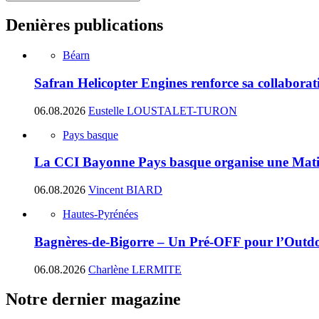
Denières publications
Béarn
Safran Helicopter Engines renforce sa collabora
06.08.2026
Eustelle LOUSTALET-TURON
Pays basque
La CCI Bayonne Pays basque organise une Matin
06.08.2026
Vincent BIARD
Hautes-Pyrénées
Bagnères-de-Bigorre – Un Pré-OFF pour l’Outdoo
06.08.2026
Charlène LERMITE
Notre dernier magazine