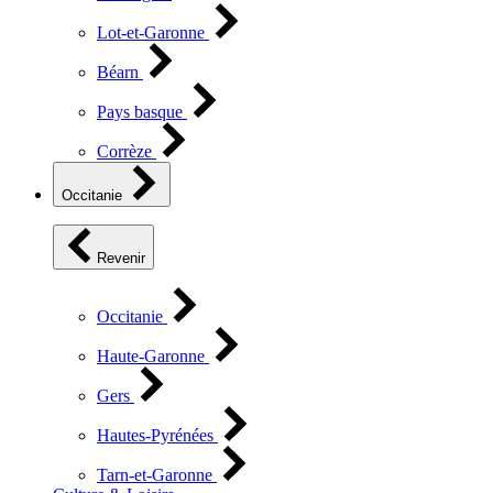
Lot-et-Garonne
Béarn
Pays basque
Corrèze
Occitanie
Revenir
Occitanie
Haute-Garonne
Gers
Hautes-Pyrénées
Tarn-et-Garonne