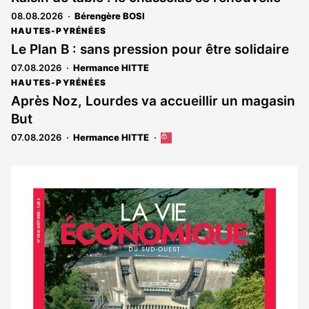
08.08.2026
Bérengère BOSI
HAUTES-PYRÉNÉES
Le Plan B : sans pression pour être solidaire
07.08.2026
Hermance HITTE
HAUTES-PYRÉNÉES
Après Noz, Lourdes va accueillir un magasin
But
07.08.2026
Hermance HITTE
Cet
article
est
réservé
aux
Notre
abonnés
dernier
magazine