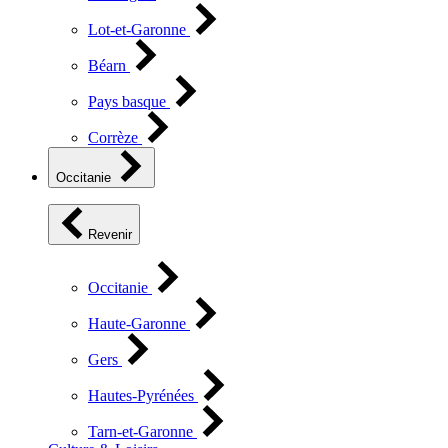
Lot-et-Garonne
Béarn
Pays basque
Corrèze
Occitanie
Revenir
Occitanie
Haute-Garonne
Gers
Hautes-Pyrénées
Tarn-et-Garonne