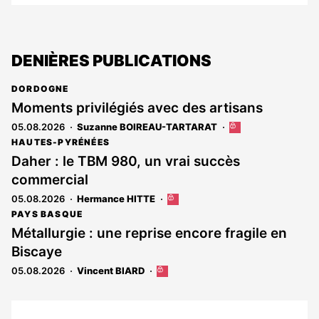
DENIÈRES PUBLICATIONS
DORDOGNE
Moments privilégiés avec des artisans
05.08.2026
Suzanne BOIREAU-TARTARAT
Cet
article
HAUTES-PYRÉNÉES
est
Daher : le TBM 980, un vrai succès
réservé
commercial
aux
abonnés
05.08.2026
Hermance HITTE
Cet
article
PAYS BASQUE
est
Métallurgie : une reprise encore fragile en
réservé
Biscaye
aux
abonnés
05.08.2026
Vincent BIARD
Cet
article
est
réservé