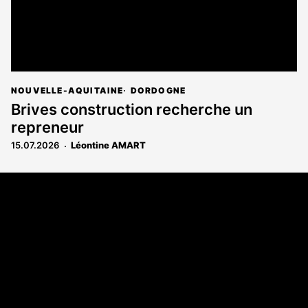
NOUVELLE-AQUITAINE
DORDOGNE
Brives construction recherche un
repreneur
15.07.2026
Léontine AMART
Coordonnées
108 rue Fondaudège - CS71900
33081 Bordeaux Cedex
Tél. 05 56 81 17 32