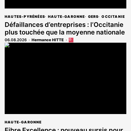
HAUTES-PYRÉNÉES
HAUTE-GARONNE
GERS
OCCITANIE
Défaillances d’entreprises : l’Occitanie
plus touchée que la moyenne nationale
06.08.2026
Hermance HITTE
Cet
article
est
réservé
aux
abonnés
HAUTE-GARONNE
Fibre Excellence : nouveau sursis pour