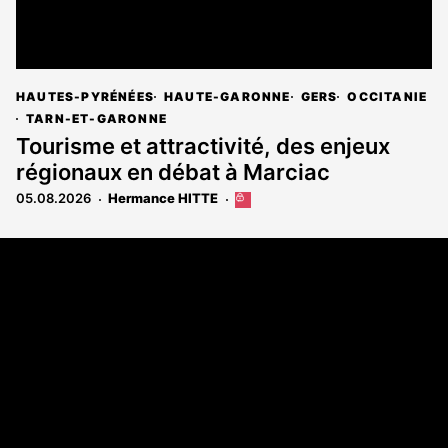
HAUTES-PYRÉNÉES
HAUTE-GARONNE
GERS
OCCITANIE
TARN-ET-GARONNE
Tourisme et attractivité, des enjeux
régionaux en débat à Marciac
05.08.2026
Hermance HITTE
Cet
article
est
Coordonnées
réservé
aux
108 rue Fondaudège - CS71900
abonnés
33081 Bordeaux Cedex
Tél. 05 56 81 17 32