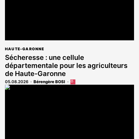
HAUTE-GARONNE
Sécheresse : une cellule
départementale pour les agriculteurs
de Haute-Garonne
05.08.2026
Bérengère BOSI
Cet
article
est
réservé
aux
abonnés