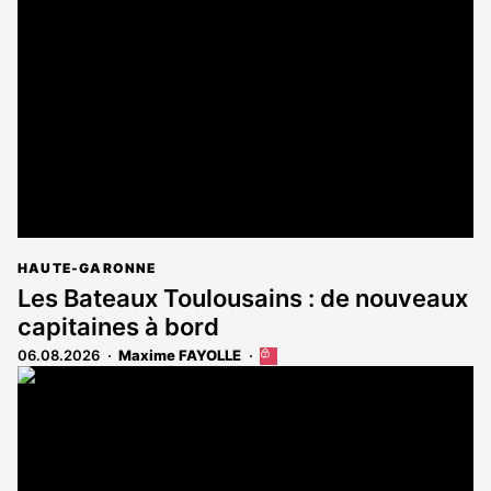
HAUTE-GARONNE
Les Bateaux Toulousains : de nouveaux
capitaines à bord
06.08.2026
Maxime FAYOLLE
Cet
article
est
réservé
aux
abonnés