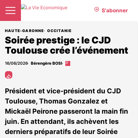
S'abonner
HAUTE-GARONNE
OCCITANIE
Soirée prestige : le CJD
Toulouse crée l’événement
16/06/2026
Bérengère BOSI
Cet
article
est
réservé
aux
Président et vice-président du CJD
abonnés
Toulouse, Thomas Gonzalez et
Mickaël Peirone passeront la main fin
juin. En attendant, ils achèvent les
derniers préparatifs de leur Soirée