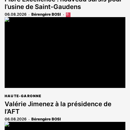
l’usine de Saint-Gaudens
06.08.2026
Bérengère BOSI
Cet
article
est
réservé
aux
abonnés
HAUTE-GARONNE
Valérie Jimenez à la présidence de
l’AFT
06.08.2026
Bérengère BOSI