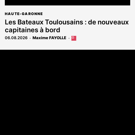
HAUTE-GARONNE
Les Bateaux Toulousains : de nouveaux
capitaines à bord
06.08.2026
Maxime FAYOLLE
Cet
article
est
Coordonnées
réservé
aux
108 rue Fondaudège - CS71900
abonnés
33081 Bordeaux Cedex
Tél. 05 56 81 17 32
A propos
Qui sommes-nous
Contact