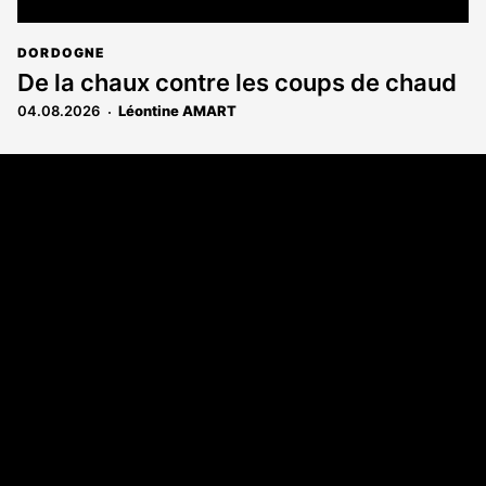
DORDOGNE
De la chaux contre les coups de chaud
04.08.2026
Léontine AMART
Coordonnées
108 rue Fondaudège - CS71900
33081 Bordeaux Cedex
Tél. 05 56 81 17 32
A propos
Qui sommes-nous
Contact