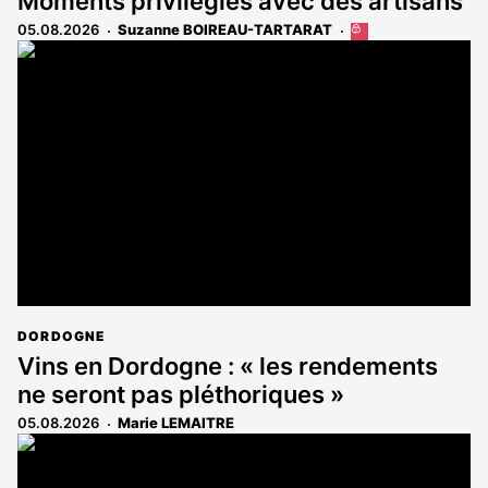
Moments privilégiés avec des artisans
05.08.2026
Suzanne BOIREAU-TARTARAT
Cet
article
est
réservé
aux
abonnés
DORDOGNE
Vins en Dordogne : « les rendements
ne seront pas pléthoriques »
05.08.2026
Marie LEMAITRE