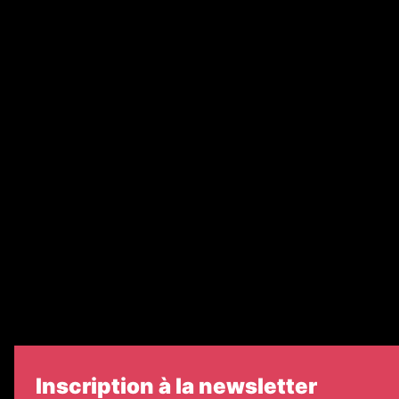
Annonces légales
Abonnement
Nos magazines
Ventes aux enchères & opportunités
Recrutement
Nos partenaires
Legal Medias
Échos Judiciaires Girondins
7 Jours
Informateur Judiciaire
Les Annonces Landaises
Inscription à la newsletter