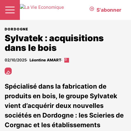
S'abonner
DORDOGNE
Sylvatek : acquisitions
dans le bois
02/10/2025
Léontine AMART
Cet
article
est
réservé
aux
Spécialisé dans la fabrication de
abonnés
produits en bois, le groupe Sylvatek
vient d’acquérir deux nouvelles
sociétés en Dordogne : les Scieries de
Corgnac et les établissements