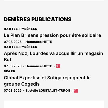
DENIÈRES PUBLICATIONS
HAUTES-PYRÉNÉES
Le Plan B : sans pression pour être solidaire
07.08.2026
Hermance HITTE
HAUTES-PYRÉNÉES
Après Noz, Lourdes va accueillir un magasin
But
07.08.2026
Hermance HITTE
Cet
article
BÉARN
est
Global Expertise et Sofiga rejoignent le
réservé
groupe Cogedis
aux
abonnés
07.08.2026
Eustelle LOUSTALET-TURON
Cet
article
est
réservé