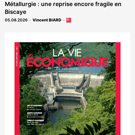
est
Métallurgie : une reprise encore fragile en
réservé
Biscaye
aux
abonnés
05.08.2026
Vincent BIARD
Cet
article
est
réservé
aux
Notre
abonnés
dernier
magazine