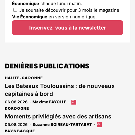
Économique
chaque lundi matin.
Je souhaite découvrir pour 3 mois le magazine
Vie Économique
en version numérique.
Inscrivez-vous à la newsletter
DENIÈRES PUBLICATIONS
HAUTE-GARONNE
Les Bateaux Toulousains : de nouveaux
capitaines à bord
06.08.2026
Maxime FAYOLLE
Cet
article
DORDOGNE
est
Moments privilégiés avec des artisans
réservé
05.08.2026
Suzanne BOIREAU-TARTARAT
Cet
aux
article
abonnés
PAYS BASQUE