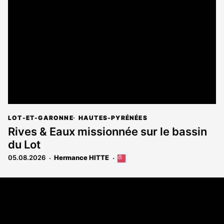
LOT-ET-GARONNE
HAUTES-PYRÉNÉES
Rives & Eaux missionnée sur le bassin
du Lot
05.08.2026
Hermance HITTE
Cet
article
est
Coordonnées
réservé
aux
108 rue Fondaudège - CS71900
abonnés
33081 Bordeaux Cedex