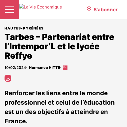
S'abonner
HAUTES-PYRÉNÉES
Tarbes – Partenariat entre
l’Intempor’L et le lycée
Reffye
10/02/2024
Hermance HITTE
Cet
article
est
réservé
aux
Renforcer les liens entre le monde
abonnés
professionnel et celui de l’éducation
est un des objectifs à atteindre en
France.