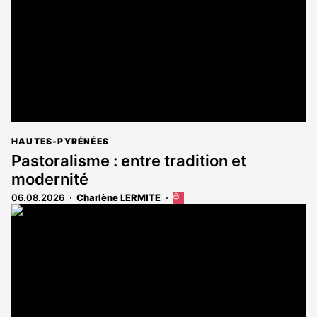
HAUTES-PYRÉNÉES
Pastoralisme : entre tradition et
modernité
06.08.2026
Charlène LERMITE
Cet
article
est
réservé
aux
abonnés