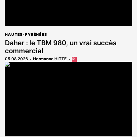
HAUTES-PYRÉNÉES
Daher : le TBM 980, un vrai succès
commercial
05.08.2026
Hermance HITTE
Cet
article
est
réservé
aux
abonnés