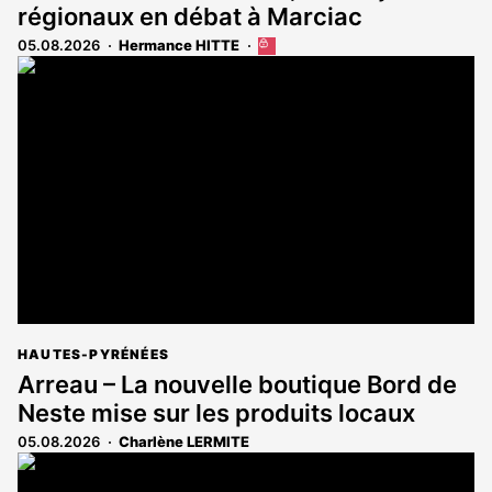
régionaux en débat à Marciac
05.08.2026
Hermance HITTE
Cet
article
est
réservé
aux
abonnés
HAUTES-PYRÉNÉES
Arreau – La nouvelle boutique Bord de
Neste mise sur les produits locaux
05.08.2026
Charlène LERMITE