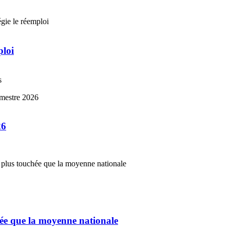
ploi
s
26
chée que la moyenne nationale