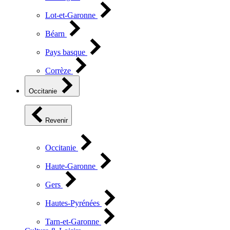
Lot-et-Garonne
Béarn
Pays basque
Corrèze
Occitanie
Revenir
Occitanie
Haute-Garonne
Gers
Hautes-Pyrénées
Tarn-et-Garonne