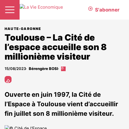
S'abonner
HAUTE-GARONNE
Toulouse – La Cité de
l’espace accueille son 8
millionième visiteur
15/08/2023
Bérengère BOSI
Cet
article
est
réservé
aux
Ouverte en juin 1997, la Cité de
abonnés
l’Espace à Toulouse vient d’accueillir
fin juillet son 8 millionième visiteur.