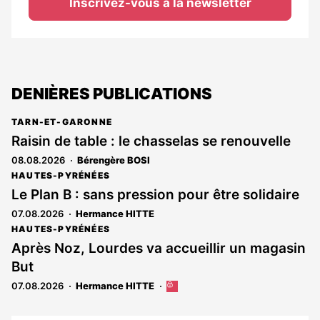
Inscrivez-vous à la newsletter
DENIÈRES PUBLICATIONS
TARN-ET-GARONNE
Raisin de table : le chasselas se renouvelle
08.08.2026
Bérengère BOSI
HAUTES-PYRÉNÉES
Le Plan B : sans pression pour être solidaire
07.08.2026
Hermance HITTE
HAUTES-PYRÉNÉES
Après Noz, Lourdes va accueillir un magasin
But
07.08.2026
Hermance HITTE
Cet
article
est