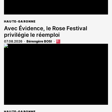
HAUTE-GARONNE
Avec Évidence, le Rose Festival
privilégie le réemploi
07.08.2026
Bérengère BOSI
Cet
article
est
réservé
aux
abonnés
HAUTE-GARONNE