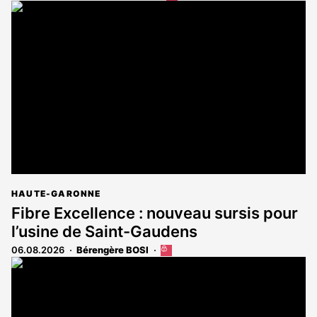
article
est
réservé
aux
abonnés
HAUTE-GARONNE
Fibre Excellence : nouveau sursis pour
l’usine de Saint-Gaudens
06.08.2026
Bérengère BOSI
Cet
article
est
réservé
aux