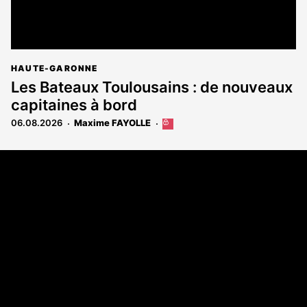
HAUTE-GARONNE
Les Bateaux Toulousains : de nouveaux
capitaines à bord
06.08.2026
Maxime FAYOLLE
Cet
article
est
Coordonnées
réservé
aux
108 rue Fondaudège - CS71900
abonnés
33081 Bordeaux Cedex
Tél. 05 56 81 17 32
A propos