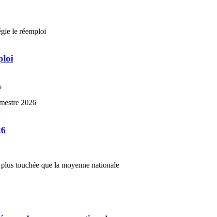
ploi
s
26