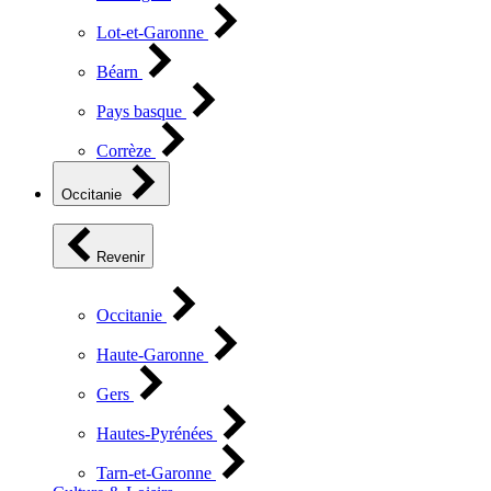
Lot-et-Garonne
Béarn
Pays basque
Corrèze
Occitanie
Revenir
Occitanie
Haute-Garonne
Gers
Hautes-Pyrénées
Tarn-et-Garonne