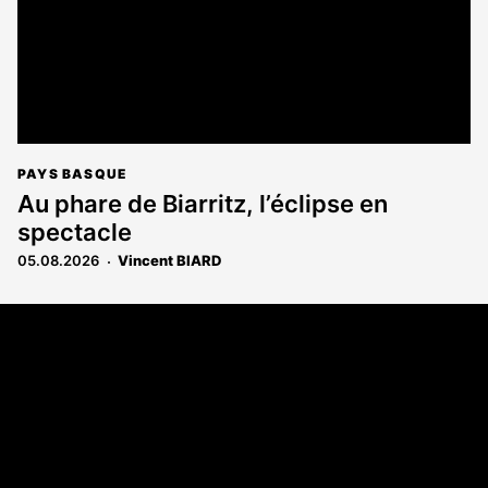
PAYS BASQUE
Au phare de Biarritz, l’éclipse en
spectacle
05.08.2026
Vincent BIARD
Coordonnées
108 rue Fondaudège - CS71900
33081 Bordeaux Cedex
Tél. 05 56 81 17 32