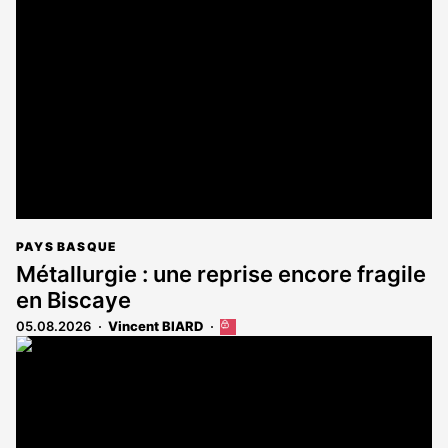
est
réservé
aux
abonnés
PAYS BASQUE
Métallurgie : une reprise encore fragile
en Biscaye
05.08.2026
Vincent BIARD
Cet
article
est
réservé
aux
abonnés