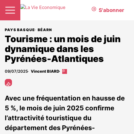
S'abonner
PAYS BASQUE
BÉARN
Tourisme : un mois de juin
dynamique dans les
Pyrénées-Atlantiques
09/07/2025
Vincent BIARD
Cet
article
est
réservé
aux
Avec une fréquentation en hausse de
abonnés
5 %, le mois de juin 2025 confirme
l’attractivité touristique du
département des Pyrénées-