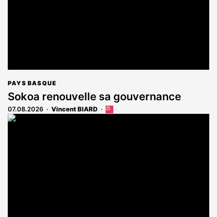
PAYS BASQUE
Sokoa renouvelle sa gouvernance
07.08.2026
Vincent BIARD
Cet
article
est
réservé
aux
abonnés