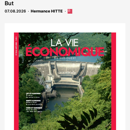
But
07.08.2026
Hermance HITTE
Cet
article
est
réservé
aux
Notre
abonnés
dernier
magazine