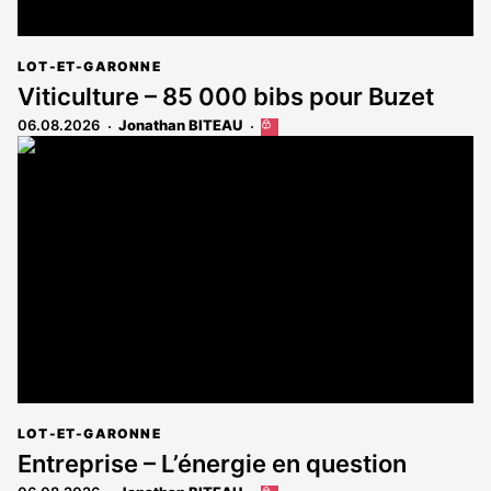
LOT-ET-GARONNE
Viticulture – 85 000 bibs pour Buzet
06.08.2026
Jonathan BITEAU
Cet
article
est
réservé
aux
abonnés
LOT-ET-GARONNE
Entreprise – L’énergie en question