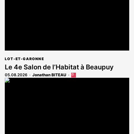
abonnés
LOT-ET-GARONNE
Le 4e Salon de l’Habitat à Beaupuy
05.08.2026
Jonathan BITEAU
Cet
article
est
réservé
aux
abonnés