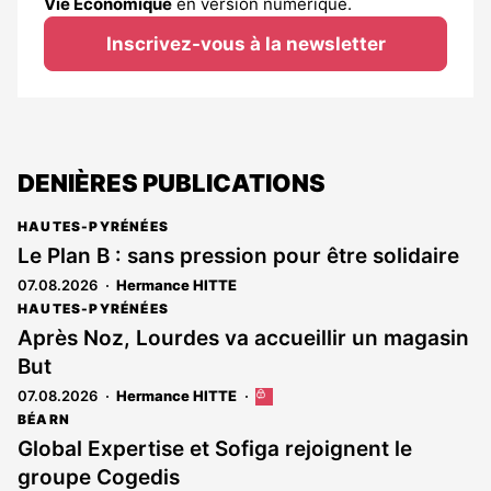
Vie Économique
en version numérique.
Inscrivez-vous à la newsletter
DENIÈRES PUBLICATIONS
HAUTES-PYRÉNÉES
Le Plan B : sans pression pour être solidaire
07.08.2026
Hermance HITTE
HAUTES-PYRÉNÉES
Après Noz, Lourdes va accueillir un magasin
But
07.08.2026
Hermance HITTE
Cet
article
BÉARN
est
Global Expertise et Sofiga rejoignent le
réservé
groupe Cogedis
aux