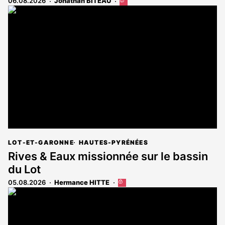
06.08.2026
Jonathan BITEAU
Cet
article
est
réservé
aux
abonnés
LOT-ET-GARONNE
HAUTES-PYRÉNÉES
Rives & Eaux missionnée sur le bassin
du Lot
05.08.2026
Hermance HITTE
Cet
article
est
réservé
aux