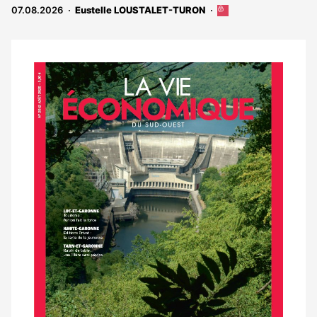
abonnés
07.08.2026
Eustelle LOUSTALET-TURON
Cet
article
est
réservé
aux
Notre
abonnés
dernier
magazine