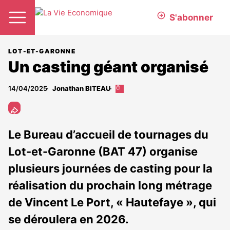
S'abonner
LOT-ET-GARONNE
Un casting géant organisé
14/04/2025
Jonathan BITEAU
Cet
article
est
réservé
aux
Le Bureau d’accueil de tournages du
abonnés
Lot-et-Garonne (BAT 47) organise
plusieurs journées de casting pour la
réalisation du prochain long métrage
de Vincent Le Port, « Hautefaye », qui
se déroulera en 2026.