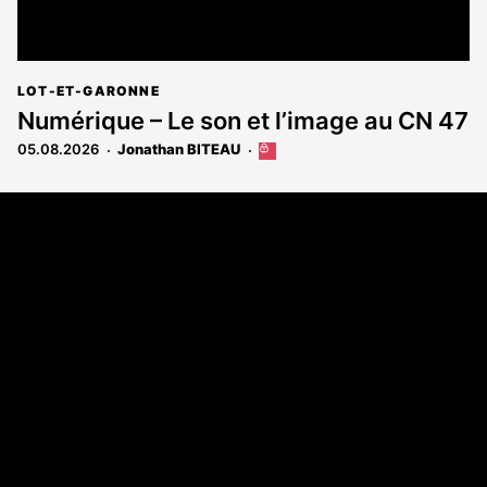
LOT-ET-GARONNE
Numérique – Le son et l’image au CN 47
05.08.2026
Jonathan BITEAU
Cet
article
est
Coordonnées
réservé
aux
108 rue Fondaudège - CS71900
abonnés
33081 Bordeaux Cedex
Tél. 05 56 81 17 32
A propos
Qui sommes-nous