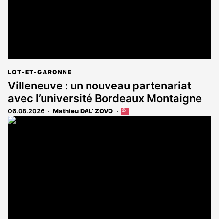
LOT-ET-GARONNE
Villeneuve : un nouveau partenariat
avec l’université Bordeaux Montaigne
06.08.2026
Mathieu DAL’ ZOVO
Cet
article
est
réservé
aux
abonnés