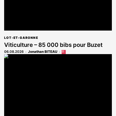
LOT-ET-GARONNE
Viticulture – 85 000 bibs pour Buzet
06.08.2026
Jonathan BITEAU
Cet
article
est
réservé
aux
abonnés