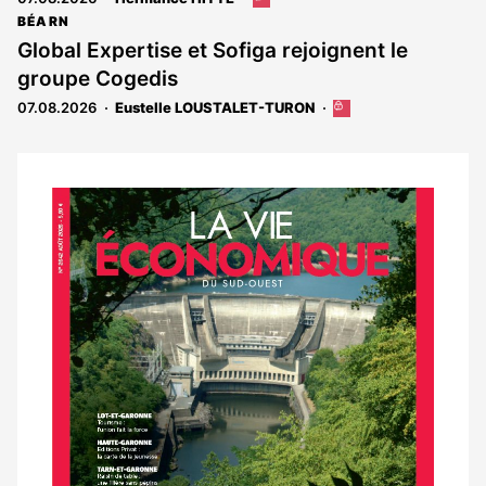
article
BÉARN
est
Global Expertise et Sofiga rejoignent le
réservé
groupe Cogedis
aux
abonnés
07.08.2026
Eustelle LOUSTALET-TURON
Cet
article
est
réservé
aux
Notre
abonnés
dernier
magazine