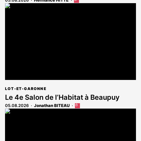
Cet
article
est
réservé
aux
abonnés
LOT-ET-GARONNE
Le 4e Salon de l’Habitat à Beaupuy
05.08.2026
Jonathan BITEAU
Cet
article
est
réservé
aux
abonnés