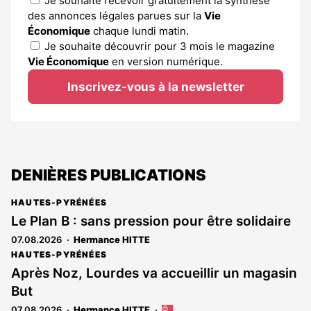
Je souhaite recevoir gratuitement la synthèse
des annonces légales parues sur la
Vie
Économique
chaque lundi matin.
Je souhaite découvrir pour 3 mois le magazine
Vie Économique
en version numérique.
Inscrivez-vous à la newsletter
DENIÈRES PUBLICATIONS
HAUTES-PYRÉNÉES
Le Plan B : sans pression pour être solidaire
07.08.2026
Hermance HITTE
HAUTES-PYRÉNÉES
Après Noz, Lourdes va accueillir un magasin
But
07.08.2026
Hermance HITTE
Cet