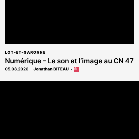
LOT-ET-GARONNE
Numérique – Le son et l’image au CN 47
05.08.2026
Jonathan BITEAU
Cet
article
est
Coordonnées
réservé
aux
108 rue Fondaudège - CS71900
abonnés
33081 Bordeaux Cedex
Tél. 05 56 81 17 32