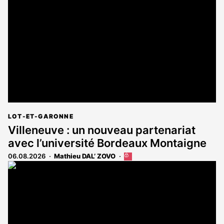
LOT-ET-GARONNE
Villeneuve : un nouveau partenariat
avec l’université Bordeaux Montaigne
06.08.2026
Mathieu DAL’ ZOVO
Cet
article
est
réservé
aux
abonnés