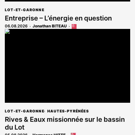
LOT-ET-GARONNE
Entreprise – L’énergie en question
06.08.2026
Jonathan BITEAU
Cet
article
est
réservé
aux
abonnés
LOT-ET-GARONNE
HAUTES-PYRÉNÉES
Rives & Eaux missionnée sur le bassin
du Lot
05.08.2026
Hermance HITTE