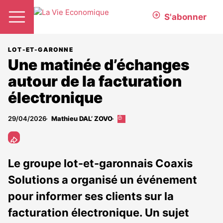
S'abonner
LOT-ET-GARONNE
Une matinée d’échanges
autour de la facturation
électronique
29/04/2026
Mathieu DAL’ ZOVO
Cet
article
est
réservé
aux
Le groupe lot-et-garonnais Coaxis
abonnés
Solutions a organisé un événement
pour informer ses clients sur la
facturation électronique. Un sujet