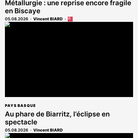
Métallurgie : une reprise encore fragile
en Biscaye
05.08.2026
Vincent BIARD
Cet
article
est
réservé
aux
abonnés
PAYS BASQUE
Au phare de Biarritz, l’éclipse en
spectacle
05.08.2026
Vincent BIARD