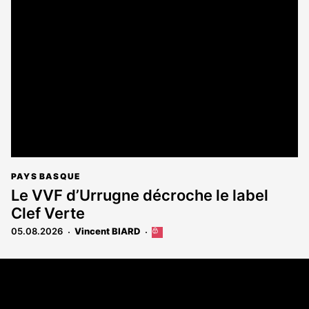
PAYS BASQUE
Le VVF d’Urrugne décroche le label
Clef Verte
05.08.2026
Vincent BIARD
Cet
article
est
Coordonnées
réservé
aux
108 rue Fondaudège - CS71900
abonnés