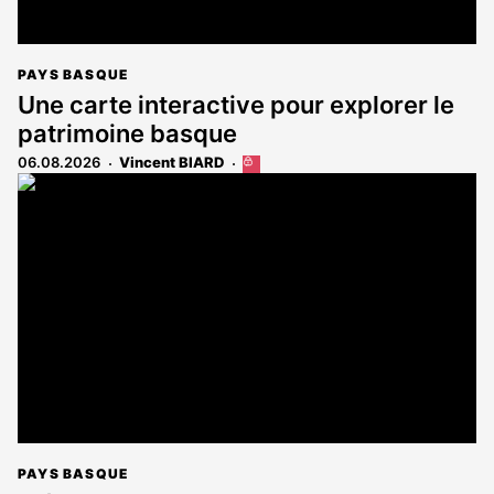
PAYS BASQUE
Une carte interactive pour explorer le
patrimoine basque
06.08.2026
Vincent BIARD
Cet
article
est
réservé
aux
abonnés
PAYS BASQUE