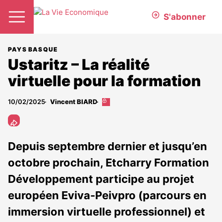
S'abonner
PAYS BASQUE
Ustaritz – La réalité
virtuelle pour la formation
10/02/2025
Vincent BIARD
Cet
article
est
réservé
aux
Depuis septembre dernier et jusqu’en
abonnés
octobre prochain, Etcharry Formation
Développement participe au projet
européen Eviva-Peivpro (parcours en
immersion virtuelle professionnel) et