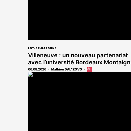
LOT-ET-GARONNE
Villeneuve : un nouveau partenariat
avec l’université Bordeaux Montaign
06.08.2026
Mathieu DAL’ ZOVO
Cet
article
est
réservé
aux
abonnés