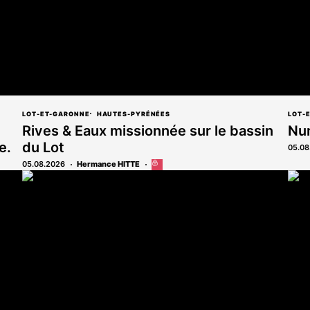
LOT-ET-GARONNE
HAUTES-PYRÉNÉES
LOT-
Rives & Eaux missionnée sur le bassin
Num
e.
du Lot
05.08
05.08.2026
Hermance HITTE
Cet
article
est
réservé
aux
abonnés