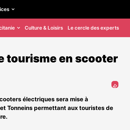
ices
itanie
Culture & Loisirs
Le cercle des experts
e tourisme en scooter
scooters électriques sera mise à
et Tonneins permettant aux touristes de
re.