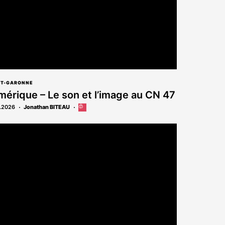
ET-GARONNE
érique – Le son et l’image au CN 47
.2026
Jonathan BITEAU
Cet
article
est
réservé
aux
abonnés