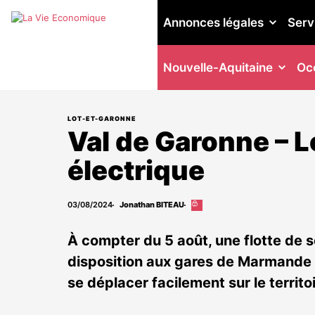
Annonces légales
Serv
Nouvelle-Aquitaine
Occ
LOT-ET-GARONNE
Val de Garonne – L
électrique
03/08/2024
Jonathan BITEAU
Cet
article
est
À compter du 5 août, une flotte de 
réservé
aux
disposition aux gares de Marmande 
abonnés
se déplacer facilement sur le territoi