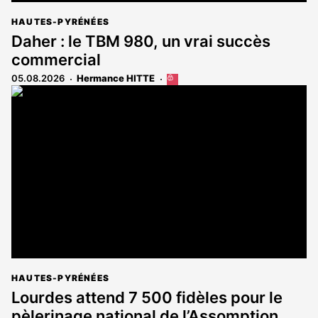
HAUTES-PYRÉNÉES
Daher : le TBM 980, un vrai succès
commercial
05.08.2026
Hermance HITTE
Cet
article
est
réservé
aux
abonnés
HAUTES-PYRÉNÉES
Lourdes attend 7 500 fidèles pour le
pèlerinage national de l’Assomption