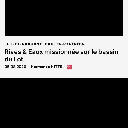
LOT-ET-GARONNE
HAUTES-PYRÉNÉES
Rives & Eaux missionnée sur le bassin
du Lot
05.08.2026
Hermance HITTE
Cet
article
est
Coordonnées
réservé
aux
108 rue Fondaudège - CS71900
abonnés
33081 Bordeaux Cedex
Tél. 05 56 81 17 32