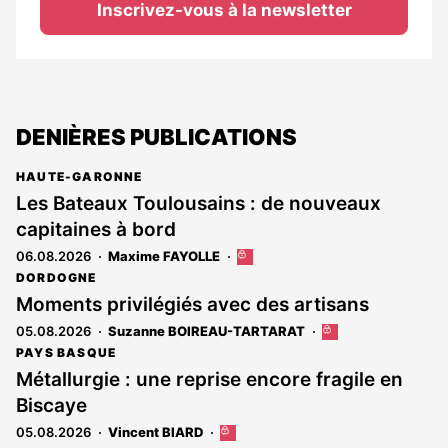
Inscrivez-vous à la newsletter
DENIÈRES PUBLICATIONS
HAUTE-GARONNE
Les Bateaux Toulousains : de nouveaux
capitaines à bord
06.08.2026
Maxime FAYOLLE
Cet
article
DORDOGNE
est
Moments privilégiés avec des artisans
réservé
05.08.2026
Suzanne BOIREAU-TARTARAT
Cet
aux
article
abonnés
PAYS BASQUE
est
Métallurgie : une reprise encore fragile en
réservé
Biscaye
aux
abonnés
05.08.2026
Vincent BIARD
Cet