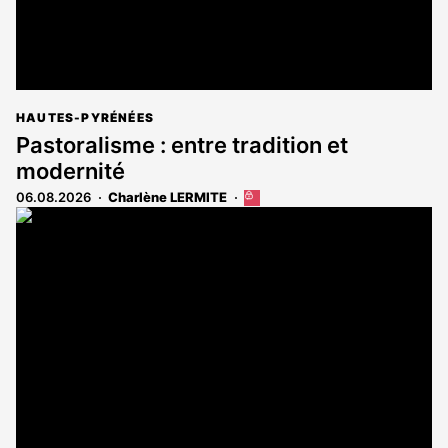
HAUTES-PYRÉNÉES
Pastoralisme : entre tradition et
modernité
06.08.2026
Charlène LERMITE
Cet
article
est
réservé
aux
abonnés