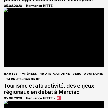
05.08.2026
Hermance HITTE
HAUTES-PYRÉNÉES
HAUTE-GARONNE
GERS
OCCITANIE
TARN-ET-GARONNE
Tourisme et attractivité, des enjeux
régionaux en débat à Marciac
05.08.2026
Hermance HITTE
Cet
article
est