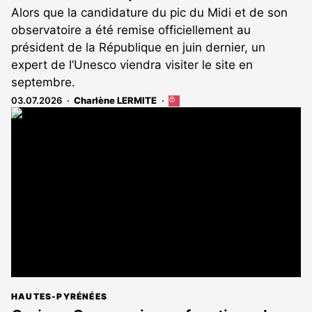
Alors que la candidature du pic du Midi et de son
observatoire a été remise officiellement au
président de la République en juin dernier, un
expert de l’Unesco viendra visiter le site en
septembre.
03.07.2026
Charlène LERMITE
Cet
article
est
réservé
aux
abonnés
HAUTES-PYRÉNÉES