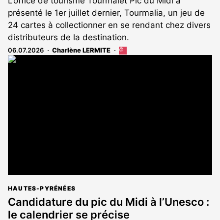
L’office de tourisme Tourmalet Pic du Midi a
présenté le 1er juillet dernier, Tourmalia, un jeu de
24 cartes à collectionner en se rendant chez divers
distributeurs de la destination.
06.07.2026
Charlène LERMITE
Cet
article
est
réservé
aux
abonnés
HAUTES-PYRÉNÉES
Candidature du pic du Midi à l’Unesco :
le calendrier se précise