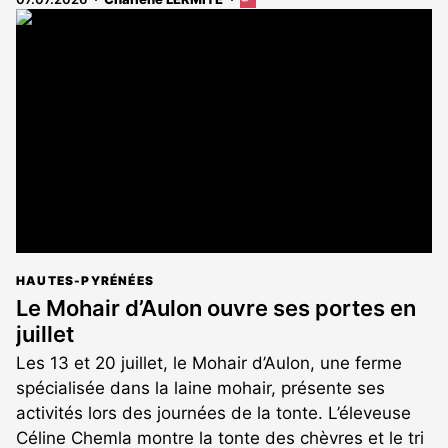
Cet
article
est
réservé
aux
abonnés
HAUTES-PYRÉNÉES
Le Mohair d’Aulon ouvre ses portes en
juillet
Les 13 et 20 juillet, le Mohair d’Aulon, une ferme
spécialisée dans la laine mohair, présente ses
activités lors des journées de la tonte. L’éleveuse
Céline Chemla montre la tonte des chèvres et le tri