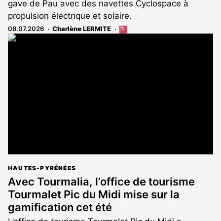
gave de Pau avec des navettes Cyclospace à
propulsion électrique et solaire.
06.07.2026
Charlène LERMITE
Cet
article
est
réservé
aux
abonnés
HAUTES-PYRÉNÉES
Avec Tourmalia, l’office de tourisme
Tourmalet Pic du Midi mise sur la
gamification cet été