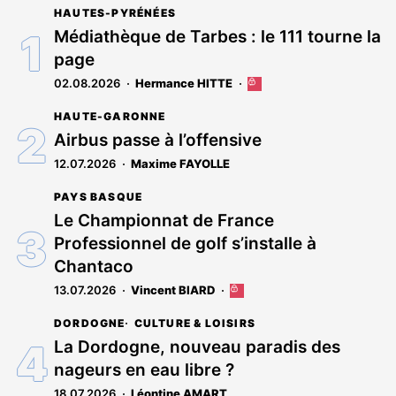
HAUTES-PYRÉNÉES
Médiathèque de Tarbes : le 111 tourne la
page
02.08.2026
Hermance HITTE
Cet
article
HAUTE-GARONNE
est
réservé
Airbus passe à l’offensive
aux
12.07.2026
Maxime FAYOLLE
abonnés
PAYS BASQUE
Le Championnat de France
Professionnel de golf s’installe à
Chantaco
13.07.2026
Vincent BIARD
Cet
article
DORDOGNE
CULTURE & LOISIRS
est
réservé
La Dordogne, nouveau paradis des
aux
nageurs en eau libre ?
abonnés
18.07.2026
Léontine AMART