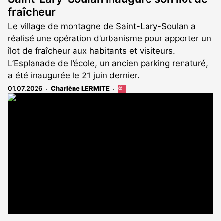
fraîcheur
Le village de montagne de Saint-Lary-Soulan a
réalisé une opération d’urbanisme pour apporter un
îlot de fraîcheur aux habitants et visiteurs.
L’Esplanade de l’école, un ancien parking renaturé,
a été inaugurée le 21 juin dernier.
01.07.2026
Charlène LERMITE
Cet
article
est
réservé
aux
abonnés