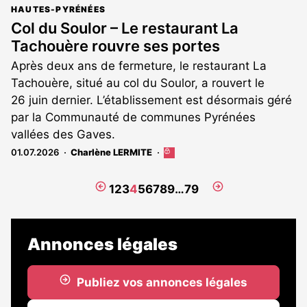
HAUTES-PYRÉNÉES
Col du Soulor – Le restaurant La
Tachouère rouvre ses portes
Après deux ans de fermeture, le restaurant La
Tachouère, situé au col du Soulor, a rouvert le
26 juin dernier. L’établissement est désormais géré
par la Communauté de communes Pyrénées
vallées des Gaves.
01.07.2026
Charlène LERMITE
Cet
article
est
Page
Page
1
2
3
4
5
6
7
8
9
…
79
réservé
précédente
suivante
aux
abonnés
Annonces légales
Publiez vos annonces légales