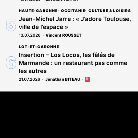
HAUTE-GARONNE
OCCITANIE
CULTURE & LOISIRS
Jean-Michel Jarre : « J’adore Toulouse,
ville de l’espace »
13.07.2026
Vincent ROUSSET
LOT-ET-GARONNE
Insertion – Los Locos, les fêlés de
Marmande : un restaurant pas comme
les autres
21.07.2026
Jonathan BITEAU
Cet
article
est
Coordonnées
réservé
aux
108 rue Fondaudège - CS71900
abonnés
33081 Bordeaux Cedex
Tél. 05 56 81 17 32