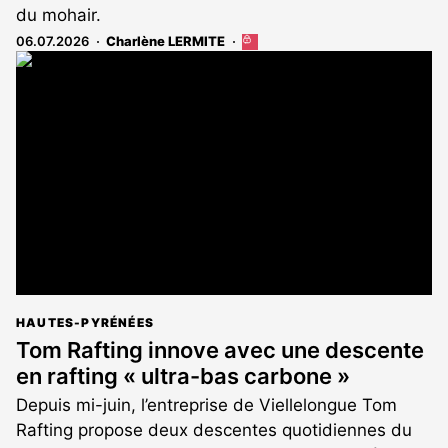
du mohair.
06.07.2026
Charlène LERMITE
Cet
article
est
réservé
aux
abonnés
HAUTES-PYRÉNÉES
Tom Rafting innove avec une descente
en rafting « ultra-bas carbone »
Depuis mi-juin, l’entreprise de Viellelongue Tom
Rafting propose deux descentes quotidiennes du