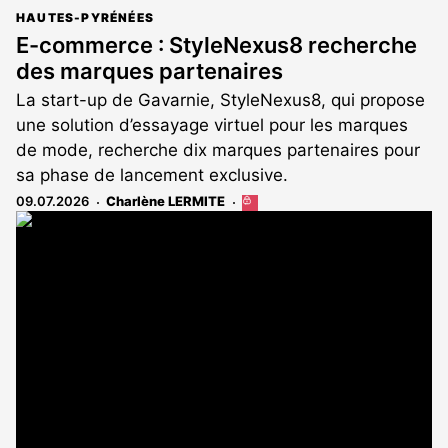
HAUTES-PYRÉNÉES
E-commerce : StyleNexus8 recherche
des marques partenaires
La start-up de Gavarnie, StyleNexus8, qui propose
une solution d’essayage virtuel pour les marques
de mode, recherche dix marques partenaires pour
sa phase de lancement exclusive.
09.07.2026
Charlène LERMITE
Cet
article
est
réservé
aux
abonnés