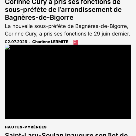
Corinne Cury a pris ses fonctions de
sous-préfète de l’arrondissement de
Bagnères-de-Bigorre
La nouvelle sous-préfète de Bagnères-de-Bigorre,
Corinne Cury, a pris ses fonctions le 29 juin dernier.
02.07.2026
Charlène LERMITE
Cet
article
est
réservé
aux
abonnés
HAUTES-PYRÉNÉES
Saint-Lary-Soulan inaugure son îlot de