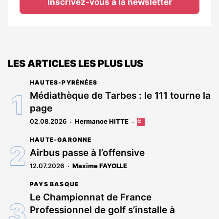
Inscrivez-vous à la newsletter
LES ARTICLES LES PLUS LUS
HAUTES-PYRÉNÉES
Médiathèque de Tarbes : le 111 tourne la
page
02.08.2026
Hermance HITTE
Cet
article
HAUTE-GARONNE
est
réservé
Airbus passe à l’offensive
aux
12.07.2026
Maxime FAYOLLE
abonnés
PAYS BASQUE
Le Championnat de France
Professionnel de golf s’installe à