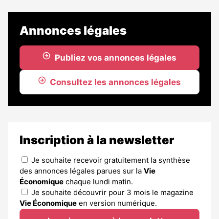
article
est
réservé
Annonces légales
aux
abonnés
Publiez vos annonces légales
Consultez les annonces légales
Inscription à la newsletter
Je souhaite recevoir gratuitement la synthèse
des annonces légales parues sur la
Vie
Économique
chaque lundi matin.
Je souhaite découvrir pour 3 mois le magazine
Vie Économique
en version numérique.