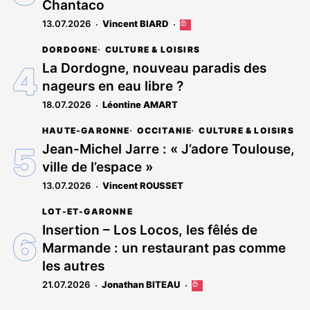
Chantaco
13.07.2026
Vincent BIARD
Cet
article
DORDOGNE
CULTURE & LOISIRS
est
réservé
La Dordogne, nouveau paradis des
aux
nageurs en eau libre ?
abonnés
18.07.2026
Léontine AMART
HAUTE-GARONNE
OCCITANIE
CULTURE & LOISIRS
Jean-Michel Jarre : « J’adore Toulouse,
ville de l’espace »
13.07.2026
Vincent ROUSSET
LOT-ET-GARONNE
Insertion – Los Locos, les fêlés de
Marmande : un restaurant pas comme
les autres
21.07.2026
Jonathan BITEAU
Cet
article