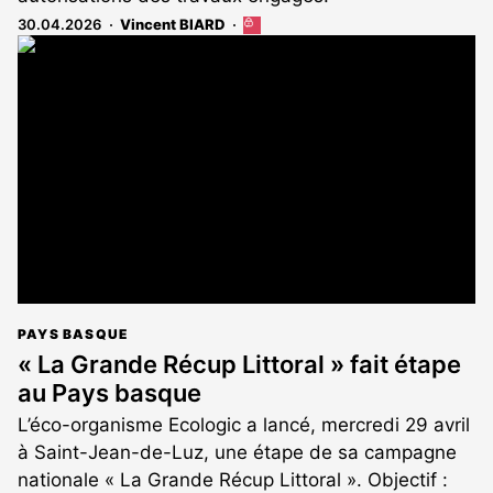
30.04.2026
Vincent BIARD
Cet
article
est
réservé
aux
abonnés
PAYS BASQUE
« La Grande Récup Littoral » fait étape
au Pays basque
L’éco-organisme Ecologic a lancé, mercredi 29 avril
à Saint-Jean-de-Luz, une étape de sa campagne
nationale « La Grande Récup Littoral ». Objectif :