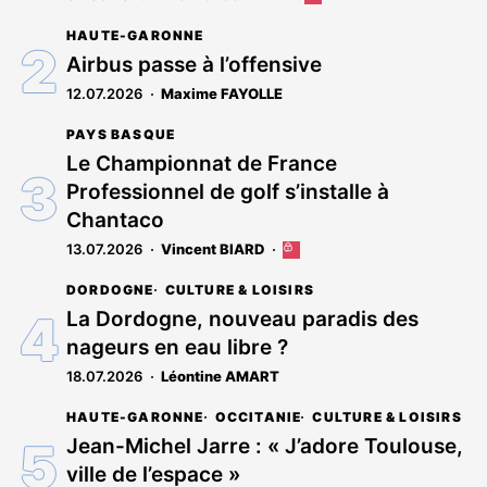
article
HAUTE-GARONNE
est
réservé
Airbus passe à l’offensive
aux
12.07.2026
Maxime FAYOLLE
abonnés
PAYS BASQUE
Le Championnat de France
Professionnel de golf s’installe à
Chantaco
13.07.2026
Vincent BIARD
Cet
article
DORDOGNE
CULTURE & LOISIRS
est
réservé
La Dordogne, nouveau paradis des
aux
nageurs en eau libre ?
abonnés
18.07.2026
Léontine AMART
HAUTE-GARONNE
OCCITANIE
CULTURE & LOISIRS
Jean-Michel Jarre : « J’adore Toulouse,
ville de l’espace »