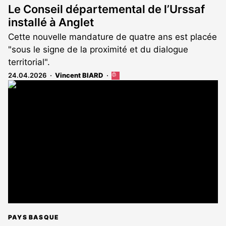
Le Conseil départemental de l’Urssaf
installé à Anglet
Cette nouvelle mandature de quatre ans est placée
"sous le signe de la proximité et du dialogue
territorial".
24.04.2026
Vincent BIARD
Cet
article
est
réservé
aux
abonnés
PAYS BASQUE