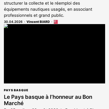
structurer la collecte et le réemploi des
équipements nautiques usagés, en associant
professionnels et grand public.
30.04.2026
Vincent BIARD
Cet
article
est
réservé
aux
abonnés
PAYS BASQUE
Le Pays basque à l’honneur au Bon
Marché