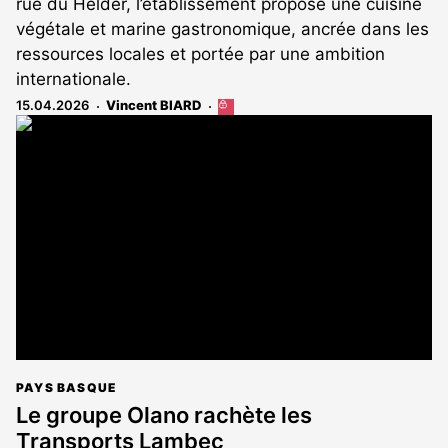
rue du Helder, l’établissement propose une cuisine
végétale et marine gastronomique, ancrée dans les
ressources locales et portée par une ambition
internationale.
15.04.2026
Vincent BIARD
Cet
article
est
réservé
aux
abonnés
PAYS BASQUE
Le groupe Olano rachète les
Transports Lambec