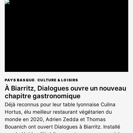
article
est
réservé
aux
abonnés
PAYS BASQUE
CULTURE & LOISIRS
À Biarritz, Dialogues ouvre un nouveau
chapitre gastronomique
Déjà reconnus pour leur table lyonnaise Culina
Hortus, élu meilleur restaurant végétarien du
monde en 2020, Adrien Zedda et Thomas
Bouanich ont ouvert Dialogues à Biarritz. Installé