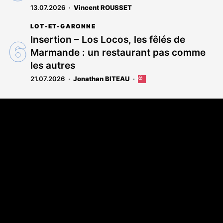
13.07.2026
Vincent ROUSSET
LOT-ET-GARONNE
Insertion – Los Locos, les fêlés de
Marmande : un restaurant pas comme
les autres
21.07.2026
Jonathan BITEAU
Cet
article
est
Coordonnées
réservé
aux
108 rue Fondaudège - CS71900
abonnés
33081 Bordeaux Cedex
Tél. 05 56 81 17 32
A propos