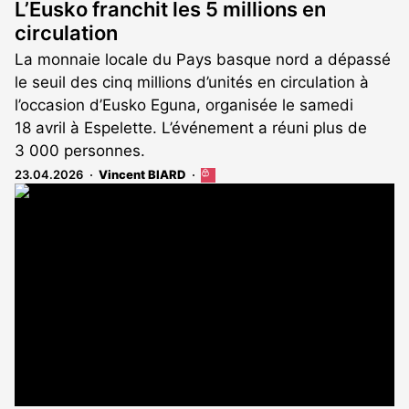
L’Eusko franchit les 5 millions en
circulation
La monnaie locale du Pays basque nord a dépassé
le seuil des cinq millions d’unités en circulation à
l’occasion d’Eusko Eguna, organisée le samedi
18 avril à Espelette. L’événement a réuni plus de
3 000 personnes.
23.04.2026
Vincent BIARD
Cet
article
est
réservé
aux
abonnés