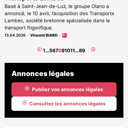
Basé à Saint-Jean-de-Luz, le groupe Olano a
annoncé, le 10 avril, l’acquisition des Transports
Lambec, société bretonne spécialisée dans le
transport frigorifique.
13.04.2026
Vincent BIARD
Cet
article
est
Page
Page
1
…
5
6
7
8
9
10
11
…
89
réservé
précédente
suivante
aux
abonnés
Annonces légales
Publiez vos annonces légales
Consultez les annonces légales