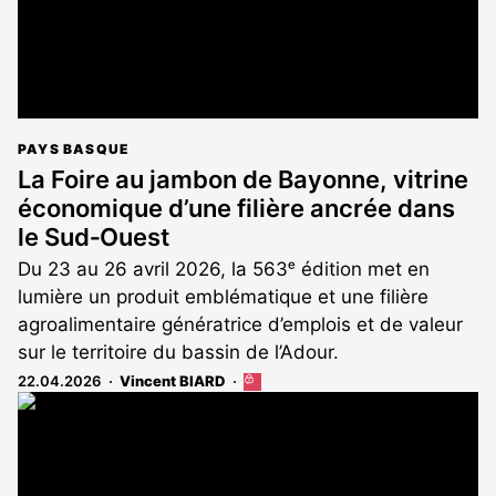
PAYS BASQUE
La Foire au jambon de Bayonne, vitrine
économique d’une filière ancrée dans
le Sud‑Ouest
Du 23 au 26 avril 2026, la 563ᵉ édition met en
lumière un produit emblématique et une filière
agroalimentaire génératrice d’emplois et de valeur
sur le territoire du bassin de l’Adour.
22.04.2026
Vincent BIARD
Cet
article
est
réservé
aux
abonnés