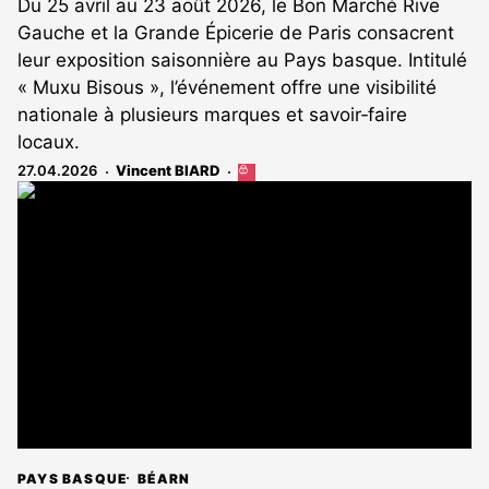
Du 25 avril au 23 août 2026, le Bon Marché Rive
Gauche et la Grande Épicerie de Paris consacrent
leur exposition saisonnière au Pays basque. Intitulé
« Muxu Bisous », l’événement offre une visibilité
nationale à plusieurs marques et savoir‑faire
locaux.
27.04.2026
Vincent BIARD
Cet
article
est
réservé
aux
abonnés
PAYS BASQUE
BÉARN