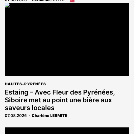
Cet
article
est
réservé
aux
abonnés
HAUTES-PYRÉNÉES
Estaing – Avec Fleur des Pyrénées,
Siboire met au point une bière aux
saveurs locales
07.08.2026
Charlène LERMITE