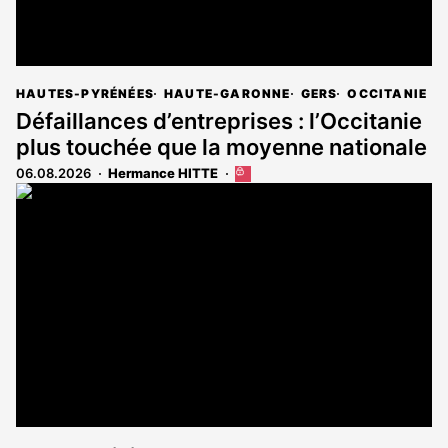
HAUTES-PYRÉNÉES
HAUTE-GARONNE
GERS
OCCITANIE
Défaillances d’entreprises : l’Occitanie
plus touchée que la moyenne nationale
06.08.2026
Hermance HITTE
Cet
article
est
réservé
aux
abonnés