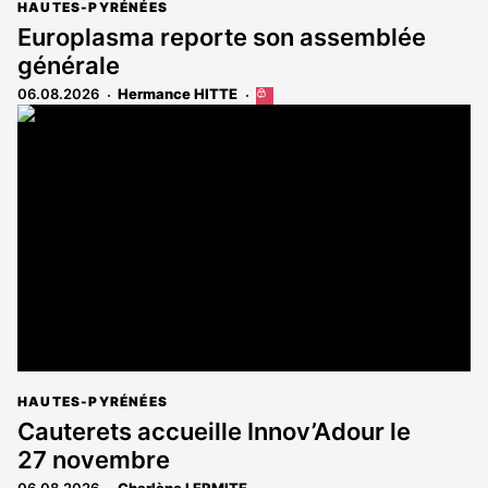
HAUTES-PYRÉNÉES
Europlasma reporte son assemblée
générale
06.08.2026
Hermance HITTE
Cet
article
est
réservé
aux
abonnés
HAUTES-PYRÉNÉES
Cauterets accueille Innov’Adour le
27 novembre
06.08.2026
Charlène LERMITE