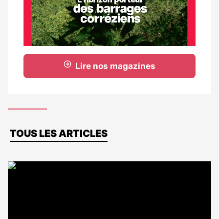
Lire nos magazines
Dernières
TOUS LES ARTICLES
actus