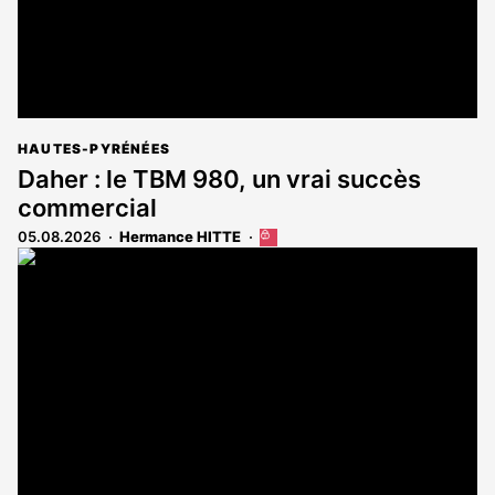
HAUTES-PYRÉNÉES
Daher : le TBM 980, un vrai succès
commercial
05.08.2026
Hermance HITTE
Cet
article
est
réservé
aux
abonnés