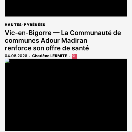
HAUTES-PYRÉNÉES
Vic-en-Bigorre — La Communauté de
communes Adour Madiran
renforce son offre de santé
04.08.2026
Charlène LERMITE
Cet
article
est
réservé
aux
abonnés