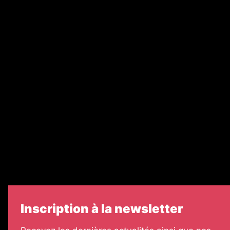
Abonnement
Nos magazines
Ventes aux enchères & opportunités
Recrutement
Nos partenaires
Legal Medias
Échos Judiciaires Girondins
7 Jours
Informateur Judiciaire
Les Annonces Landaises
Inscription à la newsletter