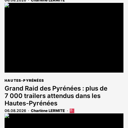
HAUTES-PYRÉNÉES
Grand Raid des Pyrénées : plus de
7 000 trailers attendus dans les
Hautes-Pyrénées
06.08.2026
Charlène LERMITE
Cet
article
est
réservé