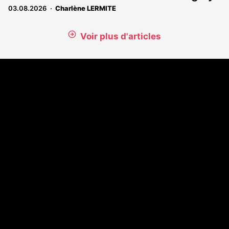
03.08.2026
Charlène LERMITE
Voir plus d'articles
Coordonnées
108 rue Fondaudège - CS71900
33081 Bordeaux Cedex
Tél. 05 56 81 17 32
A propos
Qui sommes-nous
Contact
Annonces légales