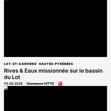
LOT-ET-GARONNE
HAUTES-PYRÉNÉES
Rives & Eaux missionnée sur le bassin
du Lot
05.08.2026
Hermance HITTE
Cet
article
est
réservé
aux
abonnés