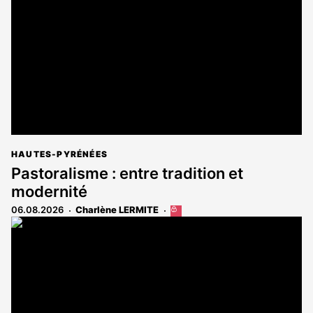
aux
abonnés
HAUTES-PYRÉNÉES
Pastoralisme : entre tradition et
modernité
06.08.2026
Charlène LERMITE
Cet
article
est
réservé
aux
abonnés