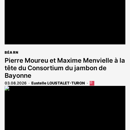
BÉARN
Pierre Moureu et Maxime Menvielle à la
tête du Consortium du jambon de
Bayonne
03.08.2026
Eustelle LOUSTALET-TURON
Cet
article
est
réservé
aux
abonnés