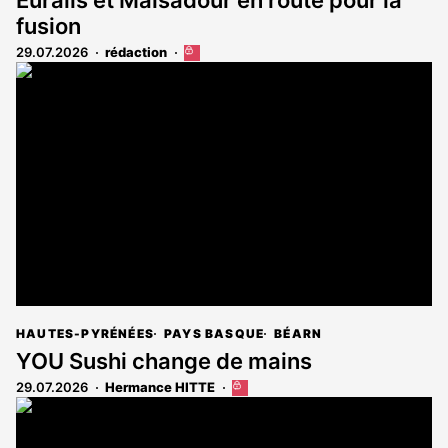
fusion
29.07.2026
rédaction
Cet
article
est
réservé
aux
abonnés
HAUTES-PYRÉNÉES
PAYS BASQUE
BÉARN
YOU Sushi change de mains
29.07.2026
Hermance HITTE
Cet
article
est
réservé