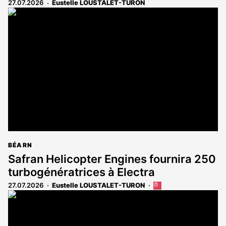
27.07.2026
Eustelle LOUSTALET-TURON
BÉARN
Safran Helicopter Engines fournira 250
turbogénératrices à Electra
27.07.2026
Eustelle LOUSTALET-TURON
Cet
article
est
réservé
aux