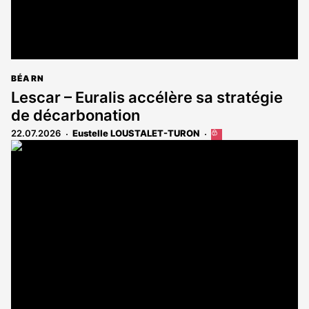
BÉARN
Lescar – Euralis accélère sa stratégie
de décarbonation
22.07.2026
Eustelle LOUSTALET-TURON
Cet
article
est
réservé
aux
abonnés