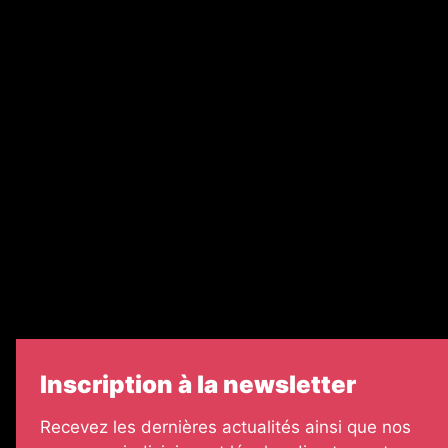
Nos magazines
Ventes aux enchères & opportunités
Recrutement
Nos partenaires
Legal Medias
Échos Judiciaires Girondins
7 Jours
Informateur Judiciaire
Les Annonces Landaises
Inscription à la newsletter
Recevez les dernières actualités ainsi que nos