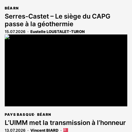
BÉARN
Serres-Castet – Le siège du CAPG
passe à la géothermie
15.07.2026
Eustelle LOUSTALET-TURON
PAYS BASQUE
BÉARN
L’UIMM met la transmission à l’honneur
13.07.2026
Vincent BIARD
Cet