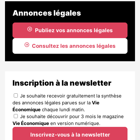
est
réservé
Annonces légales
aux
abonnés
Publiez vos annonces légales
Consultez les annonces légales
Inscription à la newsletter
Je souhaite recevoir gratuitement la synthèse
des annonces légales parues sur la
Vie
Économique
chaque lundi matin.
Je souhaite découvrir pour 3 mois le magazine
Vie Économique
en version numérique.
Inscrivez-vous à la newsletter