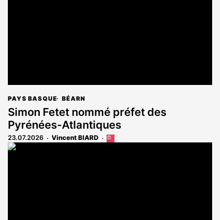
abonnés
PAYS BASQUE
BÉARN
Simon Fetet nommé préfet des
Pyrénées-Atlantiques
23.07.2026
Vincent BIARD
Cet
article
est
réservé
aux
abonnés