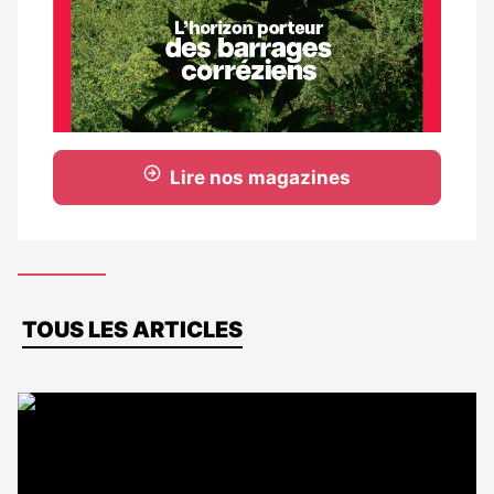
Lire nos magazines
Dernières
TOUS LES ARTICLES
actus