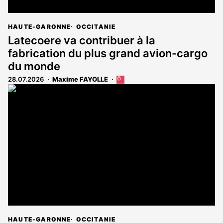
HAUTE-GARONNE
OCCITANIE
Latecoere va contribuer à la
fabrication du plus grand avion-cargo
du monde
28.07.2026
Maxime FAYOLLE
Cet
article
est
réservé
aux
abonnés
HAUTE-GARONNE
OCCITANIE