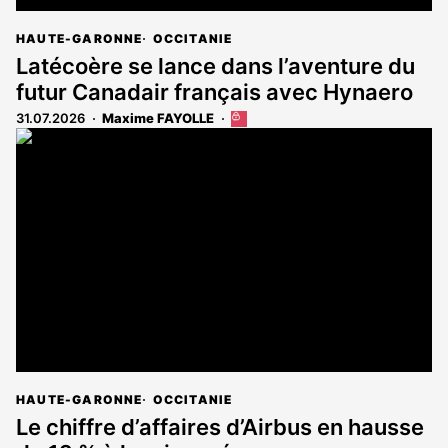
HAUTE-GARONNE
OCCITANIE
Latécoère se lance dans l’aventure du
futur Canadair français avec Hynaero
31.07.2026
Maxime FAYOLLE
Cet
article
est
réservé
aux
abonnés
HAUTE-GARONNE
OCCITANIE
Le chiffre d’affaires d’Airbus en hausse