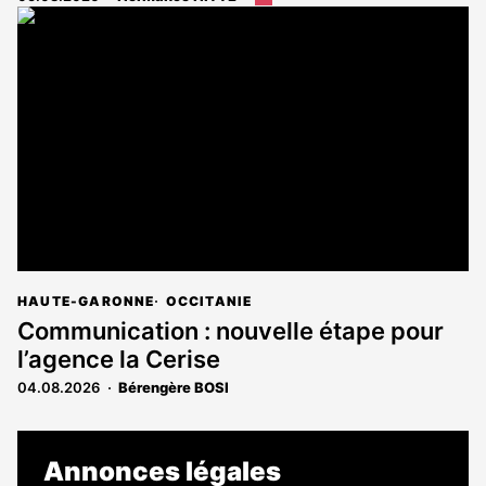
article
est
réservé
aux
abonnés
HAUTE-GARONNE
OCCITANIE
Communication : nouvelle étape pour
l’agence la Cerise
04.08.2026
Bérengère BOSI
Annonces légales