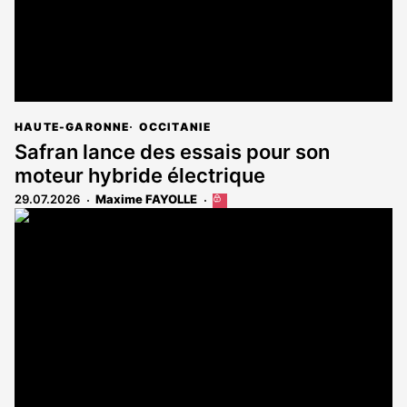
HAUTE-GARONNE
OCCITANIE
Safran lance des essais pour son
moteur hybride électrique
29.07.2026
Maxime FAYOLLE
Cet
article
est
réservé
aux
abonnés