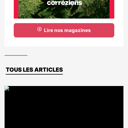
Lire nos magazines
Dernières
TOUS LES ARTICLES
actus