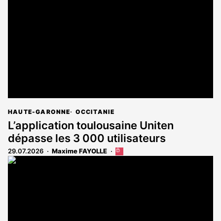
réservé
aux
abonnés
HAUTE-GARONNE
OCCITANIE
L’application toulousaine Uniten
dépasse les 3 000 utilisateurs
29.07.2026
Maxime FAYOLLE
Cet
article
est
réservé
aux
abonnés