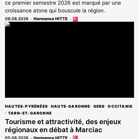
ce premier semestre 2026 est marqué par une
croissance atone qui bouscule la région.
06.08.2026
Hermance HITTE
Cet
article
est
réservé
aux
abonnés
HAUTES-PYRÉNÉES
HAUTE-GARONNE
GERS
OCCITANIE
TARN-ET-GARONNE
Tourisme et attractivité, des enjeux
régionaux en débat à Marciac
05.08.2026
Hermance HITTE
Cet