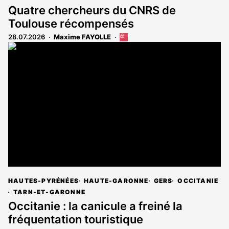
Quatre chercheurs du CNRS de
Toulouse récompensés
28.07.2026
Maxime FAYOLLE
Cet
article
est
réservé
aux
abonnés
HAUTES-PYRÉNÉES
HAUTE-GARONNE
GERS
OCCITANIE
TARN-ET-GARONNE
Occitanie : la canicule a freiné la
fréquentation touristique