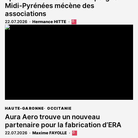
Midi-Pyrénées mécène des
associations
22.07.2026
Hermance HITTE
Cet
article
est
réservé
aux
abonnés
HAUTE-GARONNE
OCCITANIE
Aura Aero trouve un nouveau
partenaire pour la fabrication d’ERA
22.07.2026
Maxime FAYOLLE
Cet