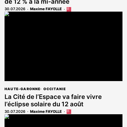
de 12 % à la mi-année
30.07.2026
Maxime FAYOLLE
Cet
article
est
réservé
aux
abonnés
HAUTE-GARONNE
OCCITANIE
La Cité de l’Espace va faire vivre
l’éclipse solaire du 12 août
30.07.2026
Maxime FAYOLLE
Cet
article
est