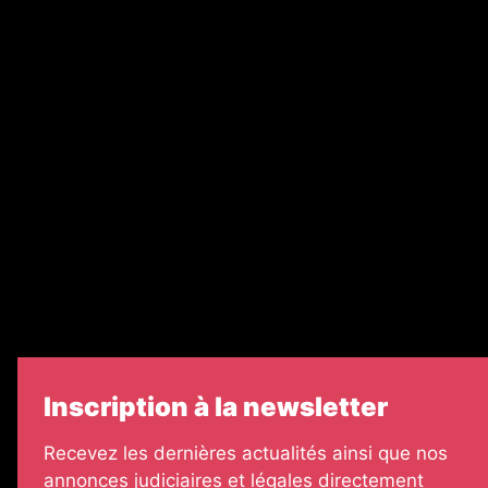
Nos magazines
Ventes aux enchères & opportunités
Recrutement
Nos partenaires
Legal Medias
Échos Judiciaires Girondins
7 Jours
Informateur Judiciaire
Les Annonces Landaises
Inscription à la newsletter
Recevez les dernières actualités ainsi que nos
annonces judiciaires et légales directement