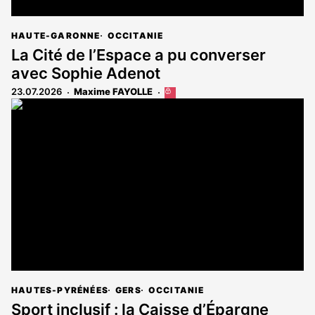
HAUTE-GARONNE
OCCITANIE
La Cité de l’Espace a pu converser
avec Sophie Adenot
23.07.2026
Maxime FAYOLLE
Cet
article
est
réservé
aux
abonnés
HAUTES-PYRÉNÉES
GERS
OCCITANIE
Sport inclusif : la Caisse d’Épargne