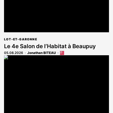
LOT-ET-GARONNE
Le 4e Salon de l’Habitat à Beaupuy
05.08.2026
Jonathan BITEAU
Cet
article
est
réservé
aux
abonnés