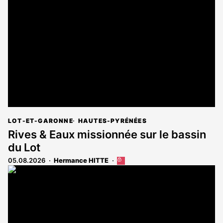
réservé
aux
abonnés
LOT-ET-GARONNE
HAUTES-PYRÉNÉES
Rives & Eaux missionnée sur le bassin
du Lot
05.08.2026
Hermance HITTE
Cet
article
est
réservé
aux
abonnés