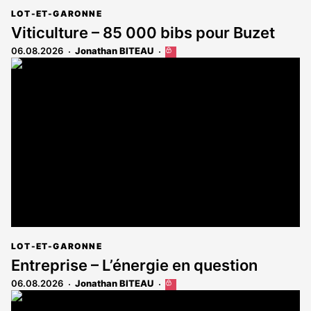
LOT-ET-GARONNE
Viticulture – 85 000 bibs pour Buzet
06.08.2026
Jonathan BITEAU
Cet
article
est
réservé
aux
abonnés
LOT-ET-GARONNE
Entreprise – L’énergie en question
06.08.2026
Jonathan BITEAU
Cet
article
est