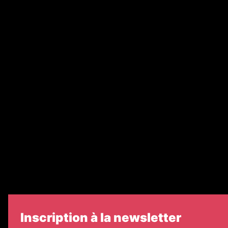
Annonces légales
Abonnement
Nos magazines
Ventes aux enchères & opportunités
Recrutement
Nos partenaires
Legal Medias
Échos Judiciaires Girondins
7 Jours
Informateur Judiciaire
Les Annonces Landaises
Inscription à la newsletter