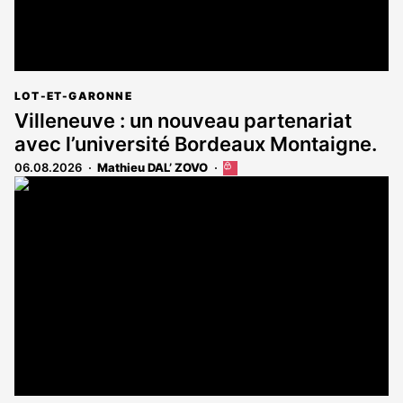
LOT-ET-GARONNE
Villeneuve : un nouveau partenariat
avec l’université Bordeaux Montaigne.
06.08.2026
Mathieu DAL’ ZOVO
Cet
article
est
réservé
aux
abonnés