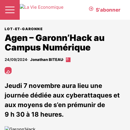
S'abonner
LOT-ET-GARONNE
Agen – Garonn’Hack au
Campus Numérique
24/09/2024
Jonathan BITEAU
Cet
article
est
réservé
aux
Jeudi 7 novembre aura lieu une
abonnés
journée dédiée aux cyberattaques et
aux moyens de s’en prémunir de
9 h 30 à 18 heures.