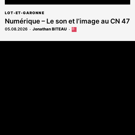
LOT-ET-GARONNE
Numérique – Le son et l’image au CN 47
05.08.2026
Jonathan BITEAU
Cet
article
est
Coordonnées
réservé
aux
108 rue Fondaudège - CS71900
abonnés
33081 Bordeaux Cedex
Tél. 05 56 81 17 32
A propos
Qui sommes-nous
Contact