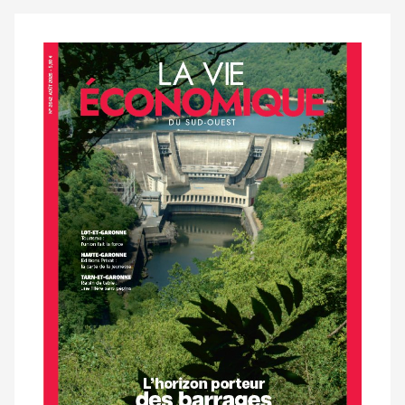
Notre
dernier
magazine