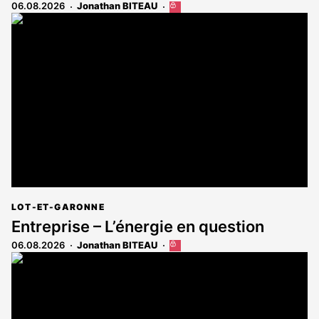
06.08.2026
Jonathan BITEAU
Cet
article
est
réservé
aux
abonnés
LOT-ET-GARONNE
Entreprise – L’énergie en question
06.08.2026
Jonathan BITEAU
Cet
article
est
réservé
aux
abonnés