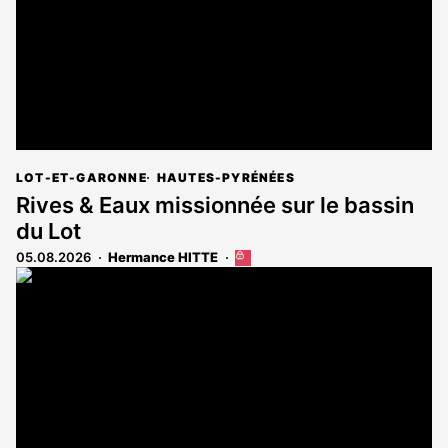
LOT-ET-GARONNE
HAUTES-PYRÉNÉES
Rives & Eaux missionnée sur le bassin
du Lot
05.08.2026
Hermance HITTE
Cet
article
est
réservé
aux
abonnés