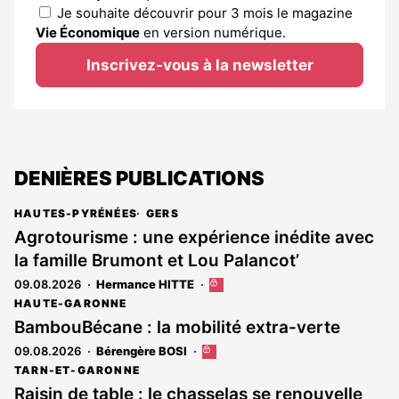
Je souhaite découvrir pour 3 mois le magazine
Vie Économique
en version numérique.
Inscrivez-vous à la newsletter
DENIÈRES PUBLICATIONS
HAUTES-PYRÉNÉES
GERS
Agrotourisme : une expérience inédite avec
la famille Brumont et Lou Palancot’
09.08.2026
Hermance HITTE
Cet
article
HAUTE-GARONNE
est
BambouBécane : la mobilité extra-verte
réservé
09.08.2026
Bérengère BOSI
Cet
aux
article
abonnés
TARN-ET-GARONNE
est
Raisin de table : le chasselas se renouvelle