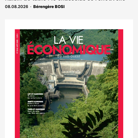
réservé
08.08.2026
Bérengère BOSI
aux
abonnés
Notre
dernier
magazine