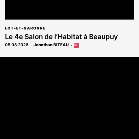
LOT-ET-GARONNE
Le 4e Salon de l’Habitat à Beaupuy
05.08.2026
Jonathan BITEAU
Cet
article
est
Coordonnées
réservé
aux
108 rue Fondaudège - CS71900
abonnés
33081 Bordeaux Cedex
Tél. 05 56 81 17 32
A propos
Qui sommes-nous