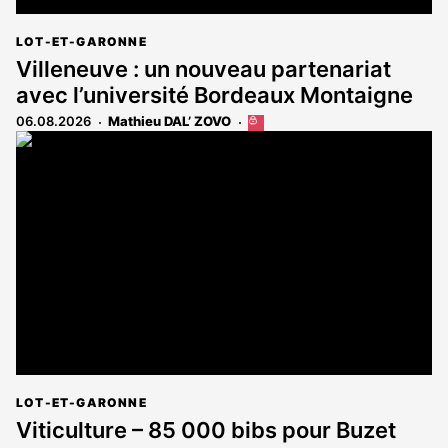
LOT-ET-GARONNE
Villeneuve : un nouveau partenariat
avec l’université Bordeaux Montaigne
06.08.2026
Mathieu DAL’ ZOVO
Cet
article
est
réservé
aux
abonnés
LOT-ET-GARONNE
Viticulture – 85 000 bibs pour Buzet