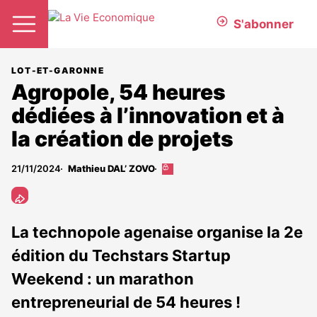
S'abonner
LOT-ET-GARONNE
Agropole, 54 heures
dédiées à l’innovation et à
la création de projets
21/11/2024
Mathieu DAL’ ZOVO
Cet
article
est
réservé
aux
La technopole agenaise organise la 2e
abonnés
édition du Techstars Startup
Weekend : un marathon
entrepreneurial de 54 heures !