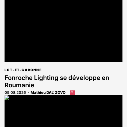
est
réservé
aux
abonnés
LOT-ET-GARONNE
Fonroche Lighting se développe en
Roumanie
05.08.2026
Mathieu DAL’ ZOVO
Cet
article
est
réservé
aux
abonnés