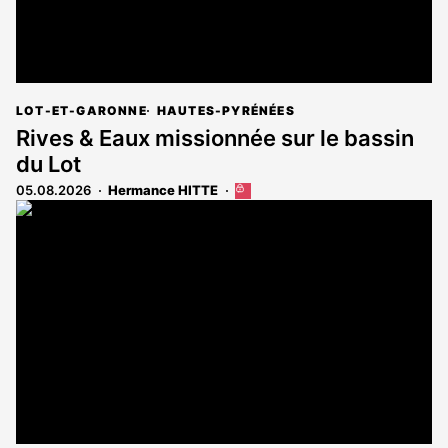
LOT-ET-GARONNE
HAUTES-PYRÉNÉES
Rives & Eaux missionnée sur le bassin
du Lot
05.08.2026
Hermance HITTE
Cet
article
est
réservé
aux
abonnés