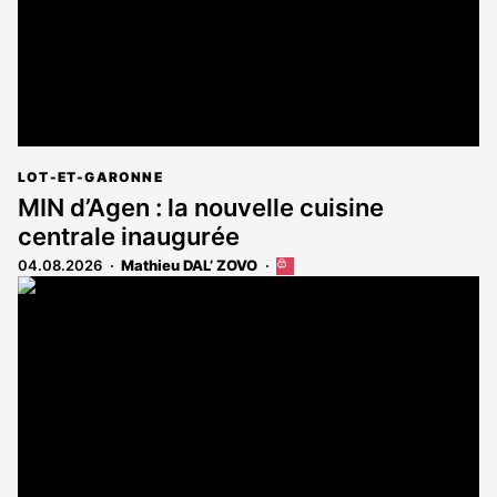
LOT-ET-GARONNE
MIN d’Agen : la nouvelle cuisine
centrale inaugurée
04.08.2026
Mathieu DAL’ ZOVO
Cet
article
est
réservé
aux
abonnés