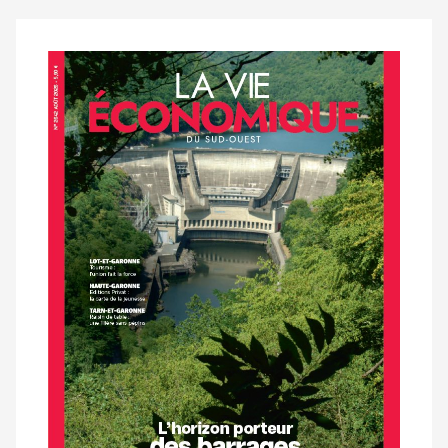
Notre
dernier
magazine