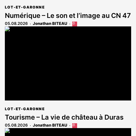
LOT-ET-GARONNE
Numérique – Le son et l’image au CN 47
05.08.2026
Jonathan BITEAU
Cet
article
est
réservé
aux
abonnés
LOT-ET-GARONNE
Tourisme – La vie de château à Duras
05.08.2026
Jonathan BITEAU
Cet
article