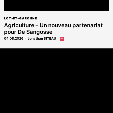
LOT-ET-GARONNE
Agriculture – Un nouveau partenariat
pour De Sangosse
04.08.2026
Jonathan BITEAU
Cet
article
est
Coordonnées
réservé
aux
108 rue Fondaudège - CS71900
abonnés
33081 Bordeaux Cedex
Tél. 05 56 81 17 32
A propos
Qui sommes-nous