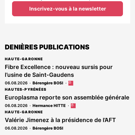
Inscrivez-vous à la newsletter
DENIÈRES PUBLICATIONS
HAUTE-GARONNE
Fibre Excellence : nouveau sursis pour
l’usine de Saint-Gaudens
06.08.2026
Bérengère BOSI
Cet
article
HAUTES-PYRÉNÉES
est
Europlasma reporte son assemblée générale
réservé
06.08.2026
Hermance HITTE
Cet
aux
article
abonnés
HAUTE-GARONNE
est
Valérie Jimenez à la présidence de l’AFT
réservé
06.08.2026
Bérengère BOSI
aux
abonnés