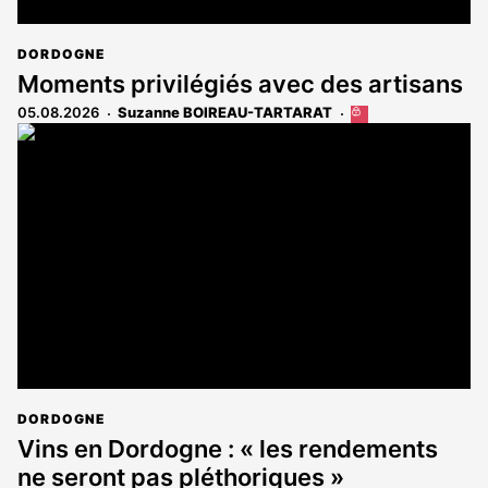
DORDOGNE
Moments privilégiés avec des artisans
05.08.2026
Suzanne BOIREAU-TARTARAT
Cet
article
est
réservé
aux
abonnés
DORDOGNE
Vins en Dordogne : « les rendements
ne seront pas pléthoriques »