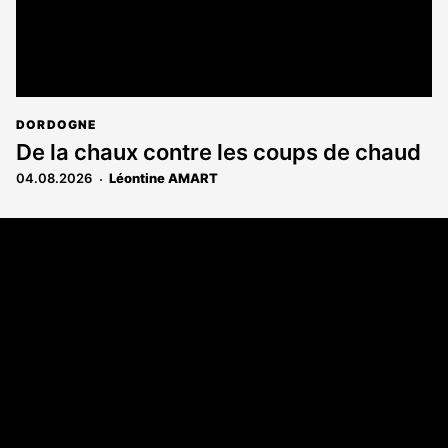
DORDOGNE
De la chaux contre les coups de chaud
04.08.2026
Léontine AMART
Coordonnées
108 rue Fondaudège - CS71900
33081 Bordeaux Cedex
Tél. 05 56 81 17 32
A propos