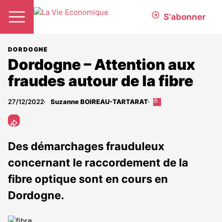
S'abonner
DORDOGNE
Dordogne – Attention aux
fraudes autour de la fibre
27/12/2022
Suzanne BOIREAU-TARTARAT
Cet
article
est
réservé
aux
Des démarchages frauduleux
abonnés
concernant le raccordement de la
fibre optique sont en cours en
Dordogne.