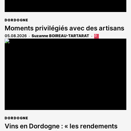
DORDOGNE
Moments privilégiés avec des artisans
05.08.2026
Suzanne BOIREAU-TARTARAT
Cet
article
est
réservé
aux
abonnés
DORDOGNE
Vins en Dordogne : « les rendements