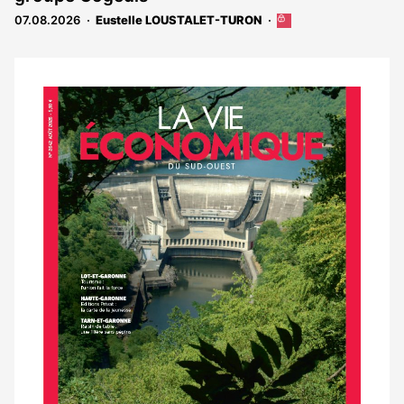
abonnés
07.08.2026
Eustelle LOUSTALET-TURON
Cet
article
est
réservé
aux
Notre
abonnés
dernier
magazine