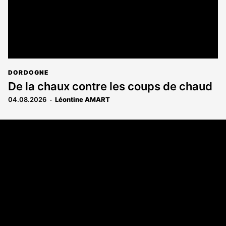
DORDOGNE
De la chaux contre les coups de chaud
04.08.2026
Léontine AMART
Coordonnées
108 rue Fondaudège - CS71900
33081 Bordeaux Cedex
Tél. 05 56 81 17 32