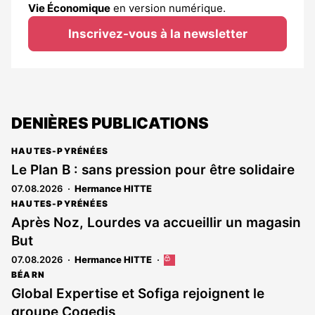
Vie Économique
en version numérique.
Inscrivez-vous à la newsletter
DENIÈRES PUBLICATIONS
HAUTES-PYRÉNÉES
Le Plan B : sans pression pour être solidaire
07.08.2026
Hermance HITTE
HAUTES-PYRÉNÉES
Après Noz, Lourdes va accueillir un magasin
But
07.08.2026
Hermance HITTE
Cet
article
BÉARN
est
Global Expertise et Sofiga rejoignent le
réservé
groupe Cogedis
aux