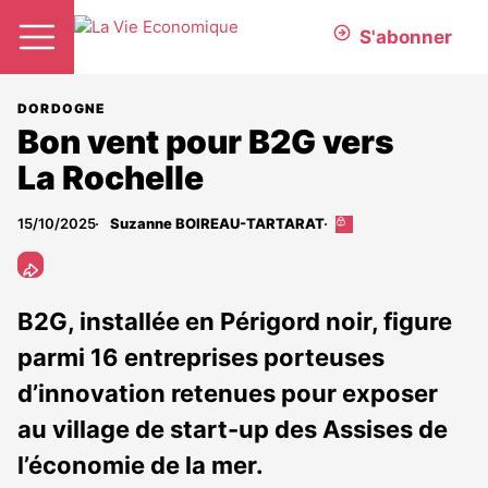
S'abonner
DORDOGNE
Bon vent pour B2G vers
La Rochelle
15/10/2025
Suzanne BOIREAU-TARTARAT
Cet
article
est
réservé
aux
B2G, installée en Périgord noir, figure
abonnés
parmi 16 entreprises porteuses
d’innovation retenues pour exposer
au village de start-up des Assises de
l’économie de la mer.