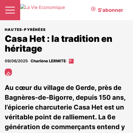
S'abonner
HAUTES-PYRÉNÉES
Casa Het : la tradition en
héritage
09/06/2025
Charlène LERMITE
Cet
article
est
réservé
aux
Au cœur du village de Gerde, près de
abonnés
Bagnères-de-Bigorre, depuis 150 ans,
l’épicerie charcuterie Casa Het est un
véritable point de ralliement. La 6e
génération de commerçants entend y