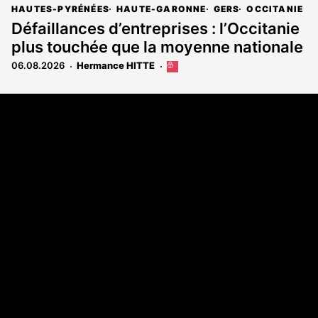
HAUTES-PYRÉNÉES
HAUTE-GARONNE
GERS
OCCITANIE
Défaillances d’entreprises : l’Occitanie
plus touchée que la moyenne nationale
06.08.2026
Hermance HITTE
Cet
article
est
Coordonnées
réservé
aux
108 rue Fondaudège - CS71900
abonnés
33081 Bordeaux Cedex
Tél. 05 56 81 17 32
A propos
Qui sommes-nous
Contact
Annonces légales