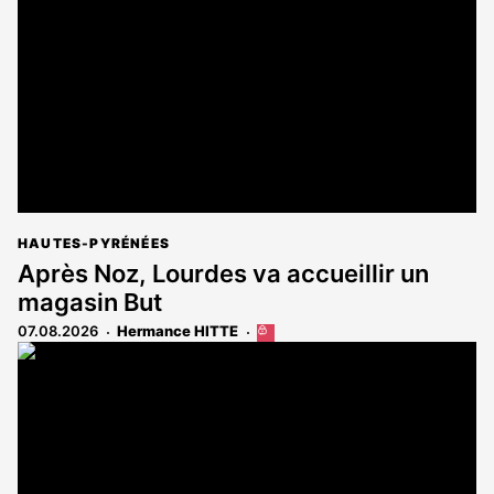
HAUTES-PYRÉNÉES
Après Noz, Lourdes va accueillir un
magasin But
07.08.2026
Hermance HITTE
Cet
article
est
réservé
aux
abonnés