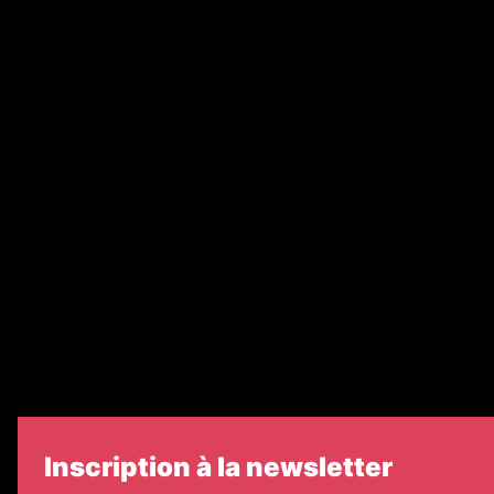
Abonnement
Nos magazines
Ventes aux enchères & opportunités
Recrutement
Nos partenaires
Legal Medias
Échos Judiciaires Girondins
7 Jours
Informateur Judiciaire
Les Annonces Landaises
Inscription à la newsletter