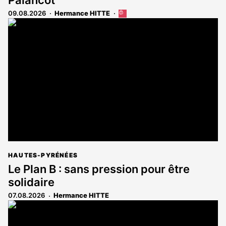
09.08.2026
Hermance HITTE
Cet
article
est
réservé
aux
abonnés
HAUTES-PYRÉNÉES
Le Plan B : sans pression pour être
solidaire
07.08.2026
Hermance HITTE