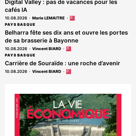
Digital Valley : pas de vacances pour les
cafés IA
10.08.2026
Marie LEMAITRE
Cet
article
PAYS BASQUE
est
Belharra fête ses dix ans et ouvre les portes
réservé
de sa brasserie à Bayonne
aux
abonnés
10.08.2026
Vincent BIARD
Cet
article
PAYS BASQUE
est
Carrière de Souraïde : une roche d’avenir
réservé
10.08.2026
Vincent BIARD
Cet
aux
article
abonnés
est
réservé
aux
Notre
abonnés
dernier
magazine