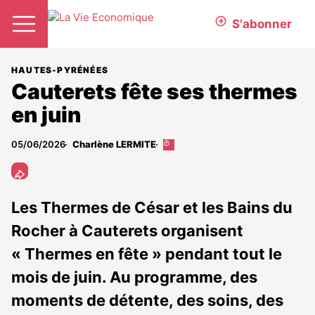
S'abonner
HAUTES-PYRÉNÉES
Cauterets fête ses thermes
en juin
05/06/2026
Charlène LERMITE
Cet
article
est
réservé
aux
Les Thermes de César et les Bains du
abonnés
Rocher à Cauterets organisent
« Thermes en fête » pendant tout le
mois de juin. Au programme, des
moments de détente, des soins, des