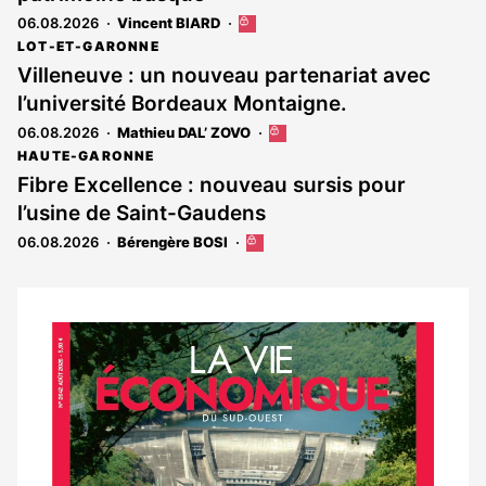
06.08.2026
Vincent BIARD
Cet
article
LOT-ET-GARONNE
est
Villeneuve : un nouveau partenariat avec
réservé
l’université Bordeaux Montaigne.
aux
abonnés
06.08.2026
Mathieu DAL’ ZOVO
Cet
article
HAUTE-GARONNE
est
Fibre Excellence : nouveau sursis pour
réservé
l’usine de Saint-Gaudens
aux
abonnés
06.08.2026
Bérengère BOSI
Cet
article
est
réservé
aux
Notre
abonnés
dernier
magazine