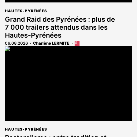
HAUTES-PYRÉNÉES
Grand Raid des Pyrénées : plus de
7 000 trailers attendus dans les
Hautes-Pyrénées
06.08.2026
Charlène LERMITE
Cet
article
est
réservé
aux
abonnés
HAUTES-PYRÉNÉES