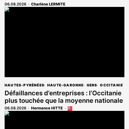
06.08.2026
Charlène LERMITE
HAUTES-PYRÉNÉES
HAUTE-GARONNE
GERS
OCCITANIE
Défaillances d’entreprises : l’Occitanie
plus touchée que la moyenne nationale
06.08.2026
Hermance HITTE
Cet
article
est
réservé