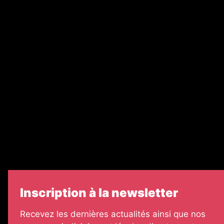
Nos magazines
Ventes aux enchères & opportunités
Recrutement
Nos partenaires
Legal Medias
Échos Judiciaires Girondins
7 Jours
Informateur Judiciaire
Les Annonces Landaises
Inscription à la newsletter
Recevez les dernières actualités ainsi que nos