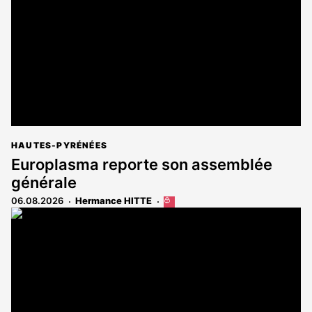
aux
abonnés
HAUTES-PYRÉNÉES
Europlasma reporte son assemblée
générale
06.08.2026
Hermance HITTE
Cet
article
est
réservé
aux
abonnés