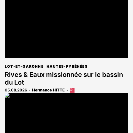
aux
abonnés
LOT-ET-GARONNE
HAUTES-PYRÉNÉES
Rives & Eaux missionnée sur le bassin
du Lot
05.08.2026
Hermance HITTE
Cet
article
est
réservé
aux
abonnés