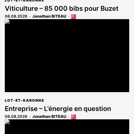
LOT-ET-GARONNE
Viticulture – 85 000 bibs pour Buzet
06.08.2026
Jonathan BITEAU
Cet
article
est
réservé
aux
abonnés
LOT-ET-GARONNE
Entreprise – L’énergie en question
06.08.2026
Jonathan BITEAU
Cet
article
est
réservé