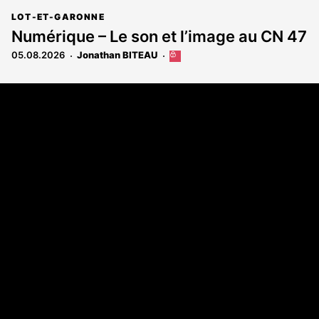
LOT-ET-GARONNE
Numérique – Le son et l’image au CN 47
05.08.2026
Jonathan BITEAU
Cet
article
est
Coordonnées
réservé
aux
108 rue Fondaudège - CS71900
abonnés
33081 Bordeaux Cedex
Tél. 05 56 81 17 32
A propos
Qui sommes-nous
Contact
Annonces légales