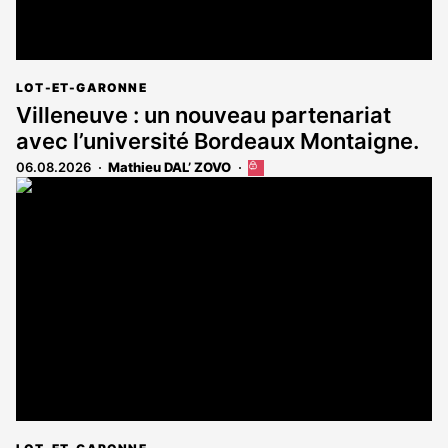
LOT-ET-GARONNE
Villeneuve : un nouveau partenariat
avec l’université Bordeaux Montaigne.
06.08.2026
Mathieu DAL’ ZOVO
Cet
article
est
réservé
aux
abonnés