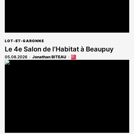
LOT-ET-GARONNE
Le 4e Salon de l’Habitat à Beaupuy
05.08.2026
Jonathan BITEAU
Cet
article
est
réservé
aux
abonnés