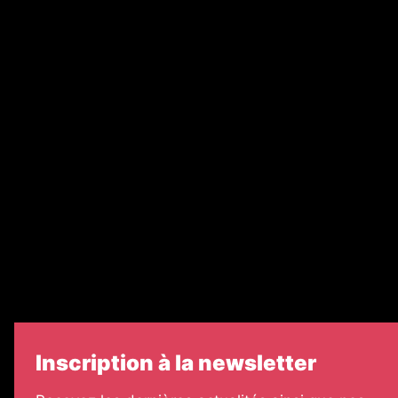
Abonnement
Nos magazines
Ventes aux enchères & opportunités
Recrutement
Nos partenaires
Legal Medias
Échos Judiciaires Girondins
7 Jours
Informateur Judiciaire
Les Annonces Landaises
Inscription à la newsletter