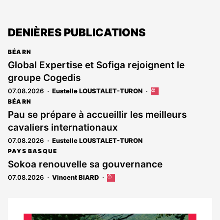
DENIÈRES PUBLICATIONS
BÉARN
Global Expertise et Sofiga rejoignent le
groupe Cogedis
07.08.2026
Eustelle LOUSTALET-TURON
Cet
article
BÉARN
est
Pau se prépare à accueillir les meilleurs
réservé
cavaliers internationaux
aux
abonnés
07.08.2026
Eustelle LOUSTALET-TURON
PAYS BASQUE
Sokoa renouvelle sa gouvernance
07.08.2026
Vincent BIARD
Cet
article
est
réservé
aux