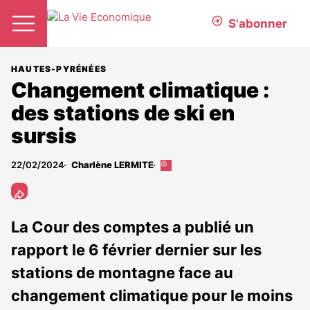
S'abonner
HAUTES-PYRÉNÉES
Changement climatique :
des stations de ski en
sursis
22/02/2024
Charlène LERMITE
Cet
article
est
réservé
aux
La Cour des comptes a publié un
abonnés
rapport le 6 février dernier sur les
stations de montagne face au
changement climatique pour le moins