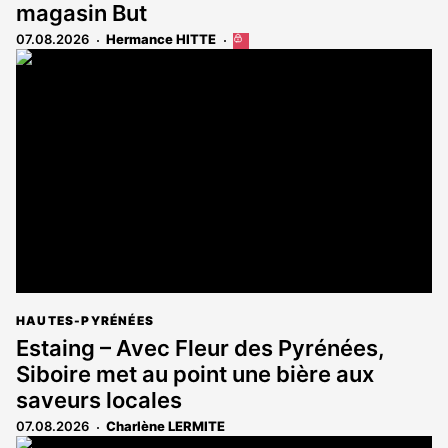
magasin But
07.08.2026
Hermance HITTE
Cet
article
est
réservé
aux
abonnés
HAUTES-PYRÉNÉES
Estaing – Avec Fleur des Pyrénées,
Siboire met au point une bière aux
saveurs locales
07.08.2026
Charlène LERMITE