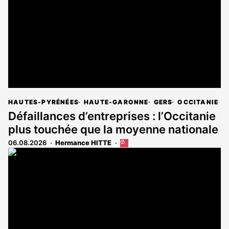
HAUTES-PYRÉNÉES
HAUTE-GARONNE
GERS
OCCITANIE
Défaillances d’entreprises : l’Occitanie
plus touchée que la moyenne nationale
06.08.2026
Hermance HITTE
Cet
article
est
réservé
aux
abonnés