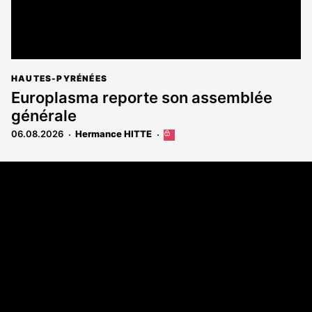
HAUTES-PYRÉNÉES
Europlasma reporte son assemblée
générale
06.08.2026
Hermance HITTE
Cet
article
est
Coordonnées
réservé
aux
108 rue Fondaudège - CS71900
abonnés
33081 Bordeaux Cedex
Tél. 05 56 81 17 32
A propos